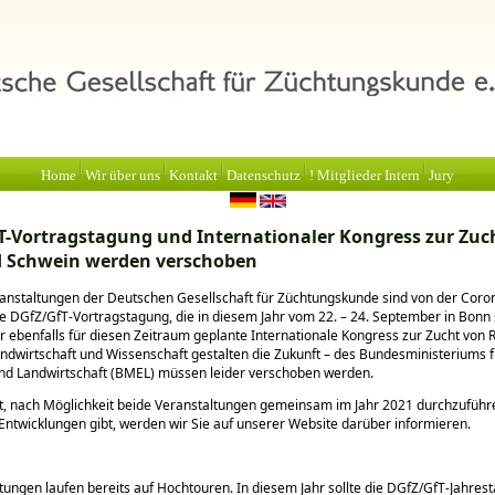
Home
Wir über uns
Kontakt
Datenschutz
! Mitglieder Intern
Jury
T-Vortragstagung und Internationaler Kongress zur Zuc
d Schwein werden verschoben
anstaltungen der Deutschen Gesellschaft für Züchtungskunde sind von der Coro
ie DGfZ/GfT-Vortragstagung, die in diesem Jahr vom 22. – 24. September in Bonn 
er ebenfalls für diesen Zeitraum geplante Internationale Kongress zur Zucht von 
ndwirtschaft und Wissenschaft gestalten die Zukunft – des Bundesministeriums f
nd Landwirtschaft (BMEL) müssen leider verschoben werden.
nt, nach Möglichkeit beide Veranstaltungen gemeinsam im Jahr 2021 durchzuführ
Entwicklungen gibt, werden wir Sie auf unserer Website darüber informieren.
tungen laufen bereits auf Hochtouren. In diesem Jahr sollte die DGfZ/GfT-Jahre