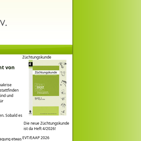
Züchtungskunde
ht von
nakrise
stattfinden
Rind und
ür
en. Sobald es
Die neue Züchtungskunde
ist da Heft 4/2026!
EVT/EAAP 2026
stagung etwas