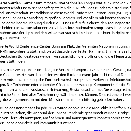
eres werden. Gemeinsam mit dem Internationalen Kongresses zur Zucht von Ri
ndwirtschaft und Wissenschaft gestalten die Zukunft – des Bundesministeriums f
d Landwirtschaft im traditionsreichem World Conference Center Bonn (WCCB) so
ausch und das Networking im großen Rahmen und vor allem mit internationalen
. Eine gemeinsame Planung durch BMEL und DGfZ/GfT sicherte den Tagungsgäste
 beiden Fachveranstaltungen zu. Ziel des internationalen Kongresses ist, eine ak
ahme anzufertigen und den Wissensaustausch im Sinne einer interdisziplinäre
g zu unterstützen.
rte World Conference Center Bonn am Platz der Vereinten Nationen in Bonn, in
UN-Klimakonferenz stattfand, bietet dazu den perfekten Rahmen. . Im Plenarsaal 
Deutschen Bundestages werden voraussichtlich die Eröffnung und die Plenartag
gen stattfinden.
onakrise zwingt uns leider dazu, die Veranstaltungen zu verschieben. Gerade, da
le Gäste erwartet werden, dürfen wir den Blick in diesem Jahr nicht nur auf Deut
dern müssen auch mögliche Einreisebeschränkungen und weltweite Infektionshot
gen. Die Teilnahme internationaler Gäste ist eine wichtige Komponente für die Zi
g – internationaler Austausch, Networking, Bestandsaufnahme. Die Absage ist 
itliche Sicherheit aller Teilnehmer gewährleisten zu können. Dies ist eine schw
, die wir gemeinsam mit dem Ministerium nicht leichtfertig getroffen haben.
rung des Kongresses im Jahr 2021 würde dann auch die Möglichkeit eröffnen, si
 auszutauschen, die während der Corona-Pandemie gesammelt wurden. Nötige
 von Tierzuchtkonzepten, Maßnahmen und Konsequenzen könnten somit zeitna
ler Ebene entwickelt und kommuniziert werden.