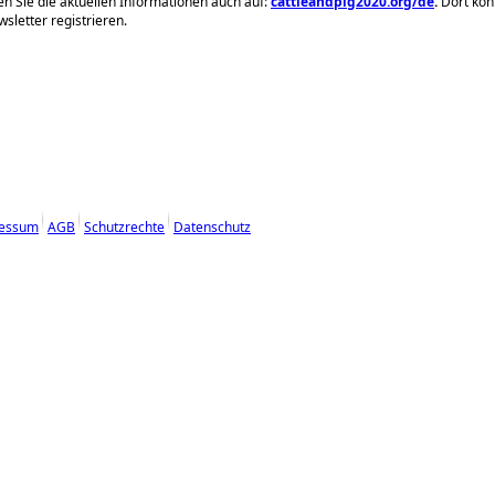
gen Sie die aktuellen Informationen auch auf:
cattleandpig2020.org/de
.
Dort kön
wsletter registrieren.
essum
AGB
Schutzrechte
Datenschutz