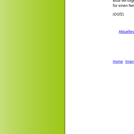
Bitte verfol
für einen Ne
(DGfZ)
Aktuelles
Home
Impr