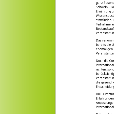
ganz Besond
Schwein – La
Ernährung un
Wissensaust
stattfinden
Teilnahme an
Bestandsaufn
Veranstaltun
Das renommie
bereits die 
ehemaligen 
Veranstaltun
Doch die Cor
internationa
richten, son
berücksichti
Veranstaltun
die gesundhe
Entscheidung
Die Durchfüh
Erfahrungen
Anpassungen
internationa