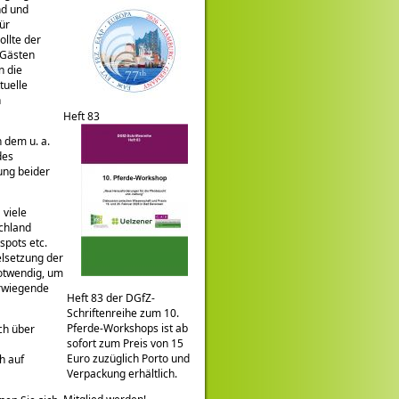
nd und
ür
llte der
 Gästen
n die
tuelle
n
Heft 83
 dem u. a.
des
ung beider
 viele
schland
spots etc.
elsetzung der
notwendig, um
erwiegende
Heft 83 der DGfZ-
Schriftenreihe zum 10.
Pferde-Workshops ist ab
ch über
sofort zum Preis von 15
Euro zuzüglich Porto und
h auf
Verpackung erhältlich.