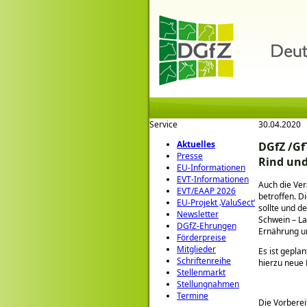
Service
30.04.2020
Aktuelles
DGfZ /Gf
Presse
Rind un
EU-Informationen
EVT-Informationen
Auch die Ver
EVT/EAAP 2026
betroffen. D
EU-Projekt ‚ValuSect‘
sollte und d
Newsletter
Schwein – La
DGfZ-Ehrungen
Ernährung u
Förderpreise
Mitglieder
Es ist gepla
Schriftenreihe
hierzu neue 
Stellenmarkt
Stellungnahmen
Termine
Die Vorberei