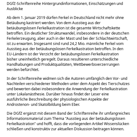
DGfZ-Schriftenreihe Hintergrundinformationen, Einschätzungen und
Ausblicke
Ab dem 1. Januar 2019 dürfen Ferkel in Deutschland nicht mehr ohne
Betäubung kastriert werden. Von dem Ausstieg aus der
betäubungslosen Ferkelkastration ist die gesamte Wirtschaftskette
betroffen. Ein deutlicher Strukturwandel, insbesondere in der deutschen
Ferkelerzeugung, aber auch in der Mast und bei der Schlachtwirtschaft,
ist zu erwarten. Insgesamt sind rund 24,2 Mio. männliche Ferkel vom
Ausstieg aus der betäubungslosen Ferkelkastration betroffen. In den
EU-Ländern ist der Verzicht der betäubungslosen Ferkelkastration
bisher uneinheitlich geregelt. Daraus resultieren unterschiedliche
Handhabungen und Produktqualitäten, Wettbewerbsverzerrungen
werden befürchtet.
In der Schriftenreihe widmen sich die Autoren umfänglich den Vor- und
Nachteilen verschiedener Methoden unter dem Aspekt des Tierschutzes
und bewerten dabei insbesondere die Anwendung der Ferkelkastration
unter Lokalanästhesie. Darüber hinaus findet der Leser eine
ausführliche Beschreibung der physiologischen Aspekte der
Androstenon- und Skatolbildung beim Eber.
Die DGfZ ergänzt mit diesem Band der Schriftenreihe ihr umfangreiches
Informationsmaterial zum Thema
Ausstieg aus der betäubungslosen
Ferkelkastration
und hofft, dass die vorliegenden Artikel Wissenslücken
schließen und konstruktiv zur aktuellen Diskussion beitragen können.