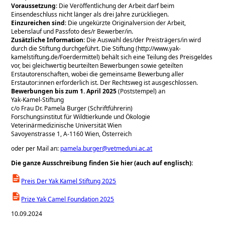
Voraussetzung
: Die Veröffentlichung der Arbeit darf beim
Einsendeschluss nicht länger als drei Jahre zurückliegen.
Einzureichen sind
: Die ungekürzte Originalversion der Arbeit,
Lebenslauf und Passfoto des/r Bewerber/in.
Zusätzliche Information
: Die Auswahl des/der Preisträgers/in wird
durch die Stiftung durchgeführt. Die Stiftung (http://www.yak-
kamelstiftung.de/Foerdermittel) behält sich eine Teilung des Preisgeldes
vor, bei gleichwertig beurteilten Bewerbungen sowie geteilten
Erstautorenschaften, wobei die gemeinsame Bewerbung aller
Erstautor:innen erforderlich ist. Der Rechtsweg ist ausgeschlossen.
Bewerbungen bis zum 1. April 2025
(Poststempel) an
Yak-Kamel-Stiftung
c/o Frau Dr. Pamela Burger (Schriftführerin)
Forschungsinstitut für Wildtierkunde und Ökologie
Veterinärmedizinische Universität Wien
Savoyenstrasse 1, A-1160 Wien, Österreich
oder per Mail an:
pamela.burger@vetmeduni.ac.at
Die ganze Ausschreibung finden Sie hier (auch auf englisch):
Preis Der Yak Kamel Stiftung 2025
Prize Yak Camel Foundation 2025
10.09.2024