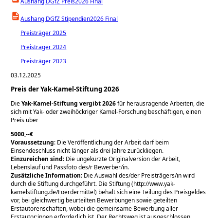
Aushang DGfZ Preis2026 Final
Aushang DGfZ Stipendien2026 Final
Preisträger 2025
Preisträger 2024
Preisträger 2023
03.12.2025
Preis der Yak-Kamel-Stiftung 2026
Die
Yak-Kamel-Stiftung vergibt 2026
für herausragende Arbeiten, die
sich mit Yak- oder zweihöckriger Kamel-Forschung beschäftigen, einen
Preis über
5000,--€
Voraussetzung
: Die Veröffentlichung der Arbeit darf beim
Einsendeschluss nicht länger als drei Jahre zurückliegen.
Einzureichen sind
: Die ungekürzte Originalversion der Arbeit,
Lebenslauf und Passfoto des/r Bewerber/in.
Zusätzliche Information
: Die Auswahl des/der Preisträgers/in wird
durch die Stiftung durchgeführt. Die Stiftung (http://www.yak-
kamelstiftung.de/Foerdermittel) behält sich eine Teilung des Preisgeldes
vor, bei gleichwertig beurteilten Bewerbungen sowie geteilten
Erstautorenschaften, wobei die gemeinsame Bewerbung aller
Erstautor:innen erforderlich ist. Der Rechtsweg ist ausgeschlossen.