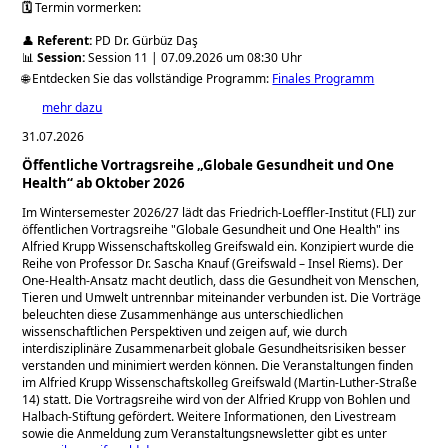
🗓️
Termin vormerken:
👤
Referent:
PD Dr. Gürbüz Daş
📊
Session:
Session 11 | 07.09.2026 um 08:30 Uhr
🌐 Entdecken Sie das vollständige Programm:
Finales Programm
mehr dazu
31.07.2026
Öffentliche Vortragsreihe „Globale Gesundheit und One
Health“ ab Oktober 2026
Im Wintersemester 2026/27 lädt das Friedrich-Loeffler-Institut (FLI) zur
öffentlichen Vortragsreihe
Globale Gesundheit und One Health
ins
Alfried Krupp Wissenschaftskolleg Greifswald ein. Konzipiert wurde die
Reihe von Professor Dr. Sascha Knauf (Greifswald – Insel Riems). Der
One-Health-Ansatz macht deutlich, dass die Gesundheit von Menschen,
Tieren und Umwelt untrennbar miteinander verbunden ist. Die Vorträge
beleuchten diese Zusammenhänge aus unterschiedlichen
wissenschaftlichen Perspektiven und zeigen auf, wie durch
interdisziplinäre Zusammenarbeit globale Gesundheitsrisiken besser
verstanden und minimiert werden können. Die Veranstaltungen finden
im Alfried Krupp Wissenschaftskolleg Greifswald (Martin-Luther-Straße
14) statt. Die Vortragsreihe wird von der Alfried Krupp von Bohlen und
Halbach-Stiftung gefördert. Weitere Informationen, den Livestream
sowie die Anmeldung zum Veranstaltungsnewsletter gibt es unter