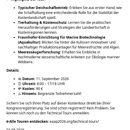
Typischer Deichschafbetrieb:
Erleben Sie aus erster Hand, wie
die Schafhaltung eine entscheidende Rolle für die Stabilität der
Küstenlandschaft spielt.
Tierhaltung & Küstenschutz:
Lernen Sie die praktischen
Herausforderungen und Strategien der Landwirtschaft in
Küstenregionen kennen.
Fraunhofer-Einrichtung für Marine Biotechnologie
(Aquakultur):
Blicken Sie hinter die Kulissen innovativer und
nachhaltiger Produktionsanlagen für Meeresfrüchte und Algen.
Meeressäugerforschung:
Erhalten Sie Einblicke in
hochmoderne wissenschaftliche Arbeiten zur Ökologie mariner
Wildtiere.
Details:
📅
Datum:
11. September 2026
⏰
Uhrzeit:
8:00 – 17/18 UHR
💸
Kosten:
90 €
⚠️
Hinweis:
Begrenzte Teilnehmerzahl!
Sichern Sie sich Ihren Platz auf dieser Küstentour direkt bei Ihrer
Kongressregistrierung. Sie sind schon registriert? Kein Problem. Sie
können sich noch zu den Technical Tours anmelden.
🌐
Alle Touren entdecken:
eaap2026.org/technical-tours/
01.08.2026