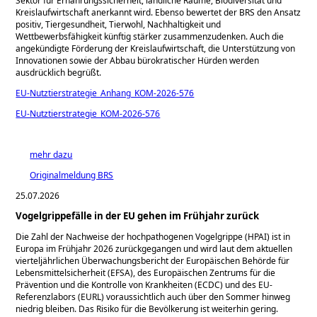
Sektor für Ernährungssicherheit, ländliche Räume, Biodiversität und
Kreislaufwirtschaft anerkannt wird. Ebenso bewertet der BRS den Ansatz
positiv, Tiergesundheit, Tierwohl, Nachhaltigkeit und
Wettbewerbsfähigkeit künftig stärker zusammenzudenken. Auch die
angekündigte Förderung der Kreislaufwirtschaft, die Unterstützung von
Innovationen sowie der Abbau bürokratischer Hürden werden
ausdrücklich begrüßt.
EU-Nutztierstrategie_Anhang_KOM-2026-576
EU-Nutztierstrategie_KOM-2026-576
mehr dazu
Originalmeldung BRS
25.07.2026
Vogelgrippefälle in der EU gehen im Frühjahr zurück
Die Zahl der Nachweise der hochpathogenen Vogelgrippe (HPAI) ist in
Europa im Frühjahr 2026 zurückgegangen und wird laut dem aktuellen
vierteljährlichen Überwachungsbericht der Europäischen Behörde für
Lebensmittelsicherheit (EFSA), des Europäischen Zentrums für die
Prävention und die Kontrolle von Krankheiten (ECDC) und des EU-
Referenzlabors (EURL) voraussichtlich auch über den Sommer hinweg
niedrig bleiben. Das Risiko für die
Bevölkerung
ist weiterhin gering.