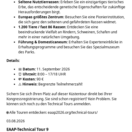
Seltene Nutztierrassen:
Erleben Sie ein einzigartiges tierisches
Erbe, das entscheidende genetische Eigenschaften für zukünftige
Herausforderungen birgt.
Europas größtes Zentrum:
Besuchen Sie eine Pionierinstitution,
die sich ganz den seltenen und gefährdeten Rassen widmet.
1.200 Tiere / fast 86 Rassen:
Entdecken Sie eine
beeindruckende Vielfalt an Rindern, Schweinen, Schafen und
mehr in einer natürlichen Umgebung.
Führung & Domesticaneum:
Erhalten Sie Experteneinblicke in
Erhaltungsprogramme und besuchen Sie das Spezialmuseum
des Parks.
Details:
📅
Datum:
11. September 2026
⏰
Uhrzeit:
8:00 – 17/18 UHR
💸
Kosten:
90 €
⚠️
Hinweis:
Begrenzte Teilnehmerzahl!
Sichern Sie sich Ihren Platz auf dieser Küstentour direkt bei Ihrer
Kongressregistrierung. Sie sind schon registriert? Kein Problem. Sie
können sich noch zu den Technical Tours anmelden.
🌐 Alle Touren entdecken: eaap2026.org/technical-tours/
03.08.2026
EAAP-Technical Tour 9