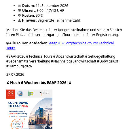
📅
Datum:
11. September 2026
⏰
Uhrzeit:
8:00 – 17/18 UHR
💸
Kosten:
90 €
⚠️
Hinweis:
Begrenzte Teilnehmerzahl!
Machen Sie das Beste aus Ihrer Kongressteilnahme und sichern Sie sich
Ihren Platz auf dieser einzigartigen Tour direkt bei Ihrer Registrierung.
🌐
Alle Touren entdecken:
eaap2026.org/technical-tours/ Technical
Tours
#EAAP2026 #TechnicalTours #BioLandwirtschaft #Gefluegelhaltung
#Lebensmittelverarbeitung #NachhaltigeLandwirtschaft #Ludwigslust
#Hamburg2026
27.07.2026
⏳ Noch 6 Wochen bis EAAP 2026! ⏳