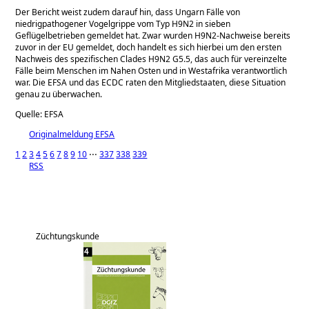
Der Bericht weist zudem darauf hin, dass Ungarn Fälle von
niedrigpathogener Vogelgrippe vom Typ H9N2 in sieben
Geflügelbetrieben gemeldet hat. Zwar wurden H9N2-Nachweise bereits
zuvor in der EU gemeldet, doch handelt es sich hierbei um den ersten
Nachweis des spezifischen Clades H9N2 G5.5, das auch für vereinzelte
Fälle beim Menschen im Nahen Osten und in Westafrika verantwortlich
war. Die EFSA und das ECDC raten den Mitgliedstaaten, diese Situation
genau zu überwachen.
Quelle: EFSA
Originalmeldung EFSA
1
2
3
4
5
6
7
8
9
10
⋅⋅⋅
337
338
339
RSS
Züchtungskunde