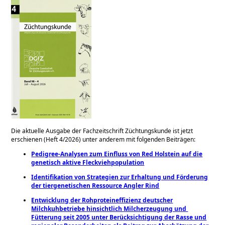
Die aktuelle Ausgabe der Fachzeitschrift Züchtungskunde ist jetzt
erschienen (Heft 4/2026)
unter anderem mit folgenden Beiträgen:
Pedigree-Analysen zum Einfluss von Red Holstein auf die
genetisch aktive Fleckviehpopulation
Identifikation von Strategien zur Erhaltung und Förderung
der tiergenetischen Ressource Angler Rind
Entwicklung der Rohproteineffizienz deutscher
Milchkuhbetriebe hinsichtlich Milcherzeugung und ​
Fütterung seit 2005 unter Berücksichtigung der Rasse und