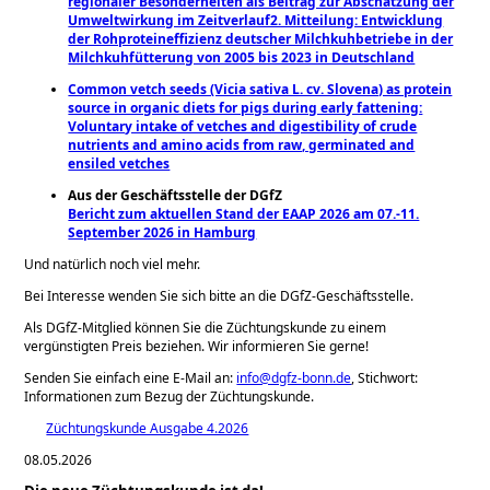
regionaler Besonderheiten als Beitrag zur ​Abschätzung der
Umweltwirkung im Zeitverlauf2. Mitteilung: Entwicklung
der Rohproteineffizienz ​deutscher Milchkuhbetriebe in der
Milchkuhfütterung von 2005 bis 2023 in Deutschland
Common vetch seeds (Vicia sativa L. cv. Slovena) as protein
source in organic diets for pigs during early fattening:
Voluntary intake of vetches and digestibility of crude
nutrients and amino acids from raw, germinated and
ensiled vetches
Aus der Geschäftsstelle der DGfZ
Bericht zum aktuellen Stand der EAAP 2026 am 07.-11.
September 2026 in Hamburg
Und natürlich noch viel mehr.
Bei Interesse wenden Sie sich bitte an die DGfZ-Geschäftsstelle.
Als DGfZ-Mitglied können Sie die Züchtungskunde zu einem
vergünstigten Preis beziehen. Wir informieren Sie gerne!
Senden Sie einfach eine E-Mail an:
info@dgfz-bonn.de
, Stichwort:
Informationen zum Bezug der Züchtungskunde.
Züchtungskunde Ausgabe 4.2026
08.05.2026