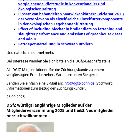
vergleichende Pilotstudie in konventioneller und
ökologischer Haltung
Einsatz von behandelten Saatwickenkörnern (Vicia sativa L.)
der Sorte Slovena als eiweißreiche ​Einzelfutterkomponente
in der ökologischen ​Legehennenfütterung
Effect of including biochar in broiler diets on fattening and
slaughter performance and emissions of greenhouse gases
and odour
Fettdepot-Verteilung in schweren Broilern
Und natürlich noch viel mehr.
Bei Interesse wenden Sie sich bitte an die DGfZ-Geschäftsstelle.
Als DGfZ-Mitglied können Sie die Züchtungskunde zu einem
vergünstigten Preis beziehen. Wir informieren Sie gerne!
Senden Sie einfach eine E-Mail an:
info@dgfz-bonn.de
, Stichwort:
Informationen zum Bezug der Züchtungskunde".
26.09.2025
DGfZ würdigt langjährige Mitglieder auf der
Mitgliederversammlung 2025 und heißt Neumitglieder
herzlich willkommen