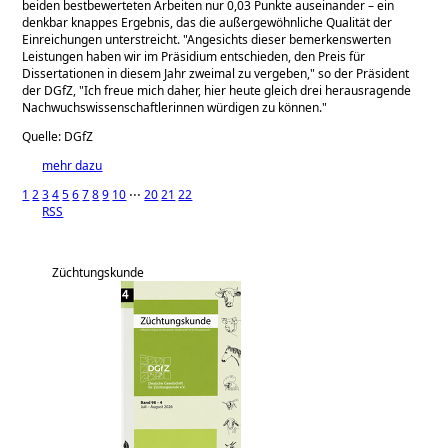
beiden bestbewerteten Arbeiten nur 0,03 Punkte auseinander – ein
denkbar knappes Ergebnis, das die außergewöhnliche Qualität der
Einreichungen unterstreicht.
Angesichts dieser bemerkenswerten
Leistungen haben wir im Präsidium entschieden, den Preis für
Dissertationen in diesem Jahr zweimal zu vergeben,
so der Präsident
der DGfZ,
Ich freue mich daher, hier heute gleich drei herausragende
Nachwuchswissenschaftlerinnen würdigen zu können.
Quelle: DGfZ
mehr dazu
1
2
3
4
5
6
7
8
9
10
⋅⋅⋅
20
21
22
RSS
Züchtungskunde