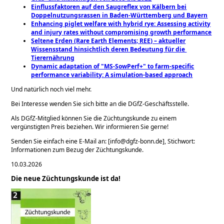
Einflussfaktoren auf den Saugreflex von Kälbern bei
Doppelnutzungsrassen in Baden-Württemberg und ​Bayern
Enhancing piglet welfare with hybrid rye: Assessing ​activity
and injury rates without compromising growth performance
Seltene Erden (Rare Earth Elements; REE) – aktueller
Wissensstand hinsichtlich deren Bedeutung für die ​
Tierernährung
Dynamic adaptation of "MS-SowPerf+" to farm-specific
performance variability: A simulation-based approach
Und natürlich noch viel mehr.
Bei Interesse wenden Sie sich bitte an die DGfZ-Geschäftsstelle.
Als DGfZ-Mitglied können Sie die Züchtungskunde zu einem
vergünstigten Preis beziehen. Wir informieren Sie gerne!
Senden Sie einfach eine E-Mail an: [info@dgfz-bonn.de], Stichwort:
Informationen zum Bezug der Züchtungskunde.
10.03.2026
Die neue Züchtungskunde ist da!