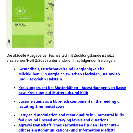
Die aktuelle Ausgabe der Fachzeitschrift Züchtungskunde ist jetzt
erschienen (Heft 2/2026)
unter anderem mit folgenden Beiträgen:
Gesundheit, Fruchtbarkeit und Langlebigkeit bei
Milchkühen: Ein Vergleich zwischen Fleckvieh, Braunvieh
und Fleckvieh × Holstein
Kreuzungszucht bei Mutterkühen – Auswirkungen von Rasse
bzw. Kreuzung auf Mutterkuh und Kalb
Lucerne stems as a fibre-rich component in the feeding of
lactating Simmental cows
Fatty acid modulation and meat quality in Simmental bulls
fed ground linseed at varying levels and durations
Agrarwissenschaftliches Fachwissen für den Tierschutz –
gibt es ein Kommunikations- und Informationsdefizit?