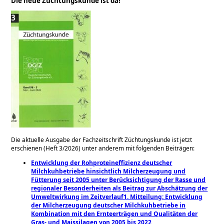
Die neue Züchtungskunde ist da!
Die aktuelle Ausgabe der Fachzeitschrift Züchtungskunde ist jetzt
erschienen (Heft 3/2026)
unter anderem mit folgenden Beiträgen:
Entwicklung der Rohproteineffizienz deutscher
Milchkuhbetriebe hinsichtlich Milcherzeugung und
Fütterung seit 2005 unter Berücksichtigung der Rasse und
regionaler Besonderheiten als Beitrag zur Abschätzung der
Umweltwirkung im Zeitverlauf1. Mitteilung: Entwicklung
der Milcherzeugung deutscher Milchkuhbetriebe in
Kombination mit den Ernteerträgen und Qualitäten der
Gras- und Maissilagen von 2005 bis 2022