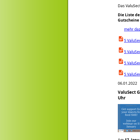
Das ValuSect
Die Liste d
Gutscheine 
mehr da
5 ValuSe
5 ValuSe
5 ValuSe
5 ValuSe
06.01.2022
ValuSect G
Uhr
Am
17. Janu