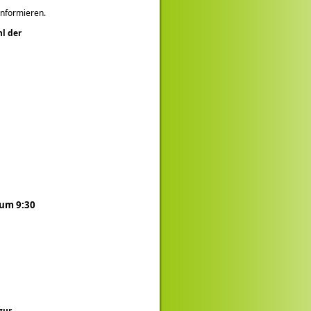
informieren.
hl der
 um 9:30
zur