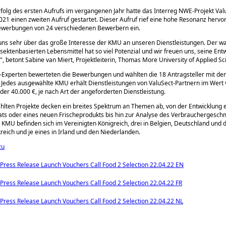
olg des ersten Aufrufs im vergangenen Jahr hatte das Interreg NWE-Projekt Val
1 einen zweiten Aufruf gestartet. Dieser Aufruf rief eine hohe Resonanz hervo
ewerbungen von 24 verschiedenen Bewerbern ein.
uns sehr über das große Interesse der KMU an unseren Dienstleistungen. Der 
nsektenbasierten Lebensmittel hat so viel Potenzial und wir freuen uns, seine Ent
, betont Sabine van Miert, Projektleiterin, Thomas More University of Applied Sc
-Experten bewerteten die Bewerbungen und wählten die 18 Antragsteller mit d
 Jedes ausgewählte KMU erhält Dienstleistungen von ValuSect-Partnern im Wert
oder 40.000 €, je nach Art der angeforderten Dienstleistung.
lten Projekte decken ein breites Spektrum an Themen ab, von der Entwicklung 
ats oder eines neuen Frischeprodukts bis hin zur Analyse des Verbrauchergesch
KMU befinden sich im Vereinigten Königreich, drei in Belgien, Deutschland und 
kreich und je eines in Irland und den Niederlanden.
zu
 Press Release Launch Vouchers Call Food 2 Selection 22.04.22 EN
 Press Release Launch Vouchers Call Food 2 Selection 22.04.22 FR
 Press Release Launch Vouchers Call Food 2 Selection 22.04.22 NL