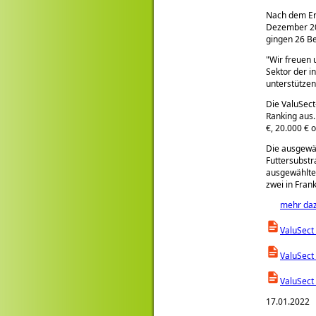
Nach dem Erf
Dezember 202
gingen 26 B
Wir freuen 
Sektor der i
unterstützen
Die ValuSect
Ranking aus.
€, 20.000 € 
Die ausgewäh
Futtersubstr
ausgewählte 
zwei in Fran
mehr da
ValuSect
ValuSect
ValuSect
17.01.2022