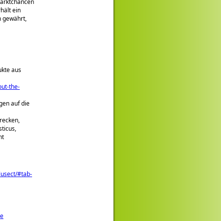
 Marktchancen
hält ein
 gewährt,
ukte aus
ut-the-
gen auf die
recken,
ticus,
ht
lusect/#tab-
be