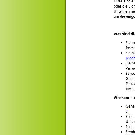
Erstellung e
oder die Eig
Unternehmen
um die einge
Was sind di
Sie m
Insek
Sie h
prog
Sie h
Verwe
Es we
Grill
Teneb
berüc
Wie kann m
Gehen
7
Fülle
Unter
Fülle
Sende