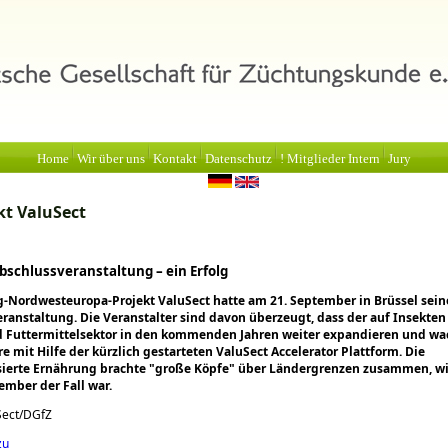
Home
Wir über uns
Kontakt
Datenschutz
! Mitglieder Intern
Jury
kt ValuSect
bschlussveranstaltung – ein Erfolg
g-Nordwesteuropa-Projekt ValuSect hatte am 21. September in Brüssel sein
ranstaltung. Die Veranstalter sind davon überzeugt, dass der auf Insekte
 Futtermittelsektor in den kommenden Jahren weiter expandieren und wa
e mit Hilfe der kürzlich gestarteten ValuSect Accelerator Plattform. Die
sierte Ernährung brachte
große Köpfe
über Ländergrenzen zusammen, wi
ember der Fall war.
Sect/DGfZ
zu