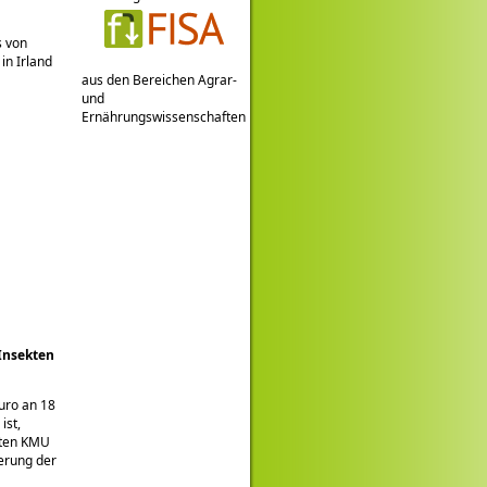
s von
in Irland
aus den Bereichen Agrar-
und
Ernährungswissenschaften
Insekten
uro an 18
ist,
lten KMU
erung der