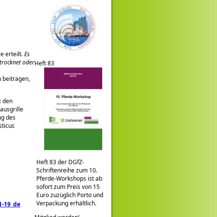
e erteilt.
Es
etrocknet oder
Heft 83
 beitragen,
: den
ausgrille
ng des
sticus
Heft 83 der DGfZ-
Schriftenreihe zum 10.
Pferde-Workshops ist ab
sofort zum Preis von 15
Euro zuzüglich Porto und
Verpackung erhältlich.
1-19_de