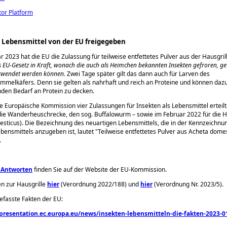
tor Platform
ls Lebensmittel von der EU freigegeben
r 2023 hat die EU die Zulassung für teilweise entfettetes Pulver aus der Hausgrill
es EU-Gesetz in Kraft, wonach die auch als Heimchen bekannten Insekten gefroren, g
erwendet werden können.
Zwei Tage später gilt das dann auch für Larven des
mmelkäfers. Denn sie gelten als nahrhaft und reich an Proteine und können dazu
den Bedarf an Protein zu decken.
ie Europäische Kommission vier Zulassungen für Insekten als Lebensmittel erteilt
e Wanderheuschrecke, den sog. Buffalowurm – sowie im Februar 2022 für die H
sticus). Die Bezeichnung des neuartigen Lebensmittels, die in der Kennzeichnu
ebensmittels anzugeben ist, lautet
Teilweise entfettetes Pulver aus Acheta dome
.
 Antworten
finden Sie auf der Website der EU-Kommission.
n zur Hausgrille
hier
(Verordnung 2022/188) und
hier
(Verordnung Nr. 2023/5).
asste Fakten der EU:
resentation.ec.europa.eu/news/insekten-lebensmitteln-die-fakten-2023-0