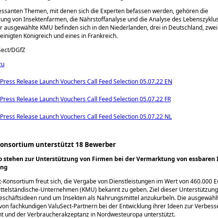
essanten Themen, mit denen sich die Experten befassen werden, gehören die
ung von Insektenfarmen, die Nährstoffanalyse und die Analyse des Lebenszyklu
er ausgewählte KMU befinden sich in den Niederlanden, drei in Deutschland, zwei 
inigten Königreich und eines in Frankreich.
Sect/DGfZ
zu
 Press Release Launch Vouchers Call Feed Selection 05.07.22 EN
 Press Release Launch Vouchers Call Feed Selection 05.07.22 FR
 Press Release Launch Vouchers Call Feed Selection 05.07.22 NL
Konsortium unterstützt 18 Bewerber
o stehen zur Unterstützung von Firmen bei der Vermarktung von essbaren 
ung
-Konsortium freut sich, die Vergabe von Dienstleistungen im Wert von 460.000 E
ittelständische-Unternehmen (KMU) bekannt zu geben. Ziel dieser Unterstützung 
Geschäftsideen rund um Insekten als Nahrungsmittel anzukurbeln. Die ausgewäh
on fachkundigen ValuSect-Partnern bei der Entwicklung ihrer Ideen zur Verbess
t und der Verbraucherakzeptanz in Nordwesteuropa unterstützt.