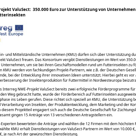
Projekt ValuSect: 350.000 Euro zur Unterstützung von Unternehme
tterinsekten
ein- und Mittelständische Unternehmen (KMU) dürfen sich über Unterstützung du
jekt ValuSect freuen. Das Konsortium vergibt Dienstleistungen im Wert von 350.
Unternehmen, um sie bei ihren Geschäftsmodellen rund um Futterinsekten zu fö
 KMU werden von fachkundigen Projekt-Partnern, wie z.B. der Deutschen Gesell
de, bei der Entwicklung ihrer innovativen Ideen unterstützt. Hierbei geht es vor
erbesserung der Insektenproduktion für Futtermittel in Nordwesteuropa beizutr
 Interreg NWE-Projekt ValuSect bereits zwei erfolgreiche Förderprogramme für
 den Weg gebracht hatte, wurde der Förderbereich auf Futterinsekten ausgeweit
rphase ins Leben gerufen. Diese richtet sich speziell an KMU, die Unterstützung b
d Verarbeitung von Insekten, der Produktentwicklung, dem Marketing und der K
n diesem Projektteil engagiert sich auch die Deutsche Gesellschaft für Züchtungs
gesamt gingen 15 Anträge von 13 verschiedenen Antragstellern ein.
-Experten bewerteten die Anträge und wählten die 12 Firmen mit dem höchsten 
ählte KMU erhält Dienstleistungen von ValuSect-Partnern im Wert von 10.000 €,
€, je nach Art der gewünschten Dienstleistung.