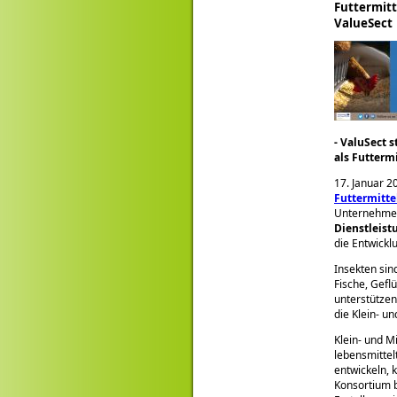
Futtermitt
ValueSect
- ValuSect 
als Futterm
17. Januar 2
Futtermitte
Unternehmen
Dienstleist
die Entwickl
Insekten sin
Fische, Gefl
unterstützen
die Klein- u
Klein- und M
lebensmittel
entwickeln,
Konsortium b