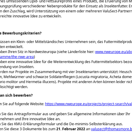
ines umfassenden Lipid- und Fettsäureprofils eines Produkts, die Eruierung von
nungsprüfung verschiedener Nebenprodukte für den Einsatz als Insektenfutter. Er
 den Zuschlag, wird Unterstützung von einem oder mehreren ValuSect-Partnern
reichte innovative Idee zu entwickeln.
e Bewerbungskriterien?
üssen ein Klein- oder Mittelständisches Unternehmen sein, das Futtermittelprod
ten entwickelt.
aben Ihren Sitz in Nordwesteuropa (siehe Länderliste hier:
www.nweurope.eu/abo
ramme/the-nwe-area
)
aben eine innovative Idee für die Weiterentwicklung des Futtermittelsektors bezo
ndung von Insekten.
rden nur Projekte im Zusammenhang mit vier Insektenarten unterstützt: Heusch
en, Mehlwürmer und schwarze Soldatenfliegen (Locusta migratoria, Acheta domes
rio molitor und Hermetia illucens). Projekte mit anderen Arten können leider nic
ksichtigt werden.
an sich bewerben?
 Sie auf folgende Website:
https://www.nweurope.eu/projects/project-search/va
n Sie das Antragsformular aus und geben Sie allgemeine Informationen über Ihr
nehmen und Ihre innovative Idee an.
n Sie das KMU-Erklärungsformular und die De-minimis-Selbsterklärung aus.
n Sie diese 3 Dokumente bis zum
21. Februar 2022
an
valusect@thomasmore.