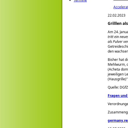
Termine
Accelera
22.02.2023
Grilllen a
Am 24. Janua
tritt ein neu
als Pulver v
Getreideschi
den wachsen
Bisher hat d
Mehlwurm, di
(Acheta dome
jeweiligen L
(Hausgrille)
Quelle: DGfZ
Fragen und
Verordnunge
Zusammengef
germany.rep