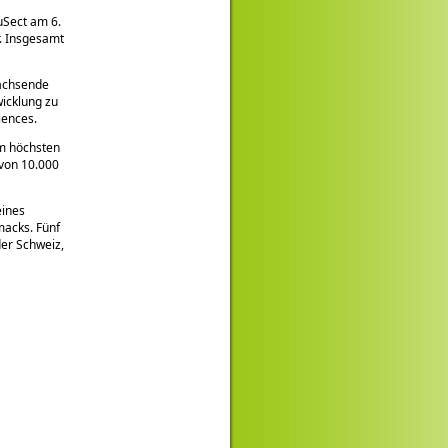
uSect am 6.
r. Insgesamt
wachsende
wicklung zu
iences.
em höchsten
 von 10.000
eines
macks. Fünf
der Schweiz,