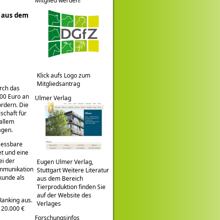
Mitglied werden!
n aus dem
Klick aufs Logo zum
Mitgliedsantrag
rch das
000 Euro an
Ulmer Verlag
rdern. Die
schaft für
 allem
agen.
 essbare
et und eine
ei der
Eugen Ulmer Verlag,
ommunikation
Stuttgart Weitere Literatur
kunde als
aus dem Bereich
Tierproduktion finden Sie
auf der Website des
Ranking aus.
Verlages
 20.000 €
Forschungsinfos