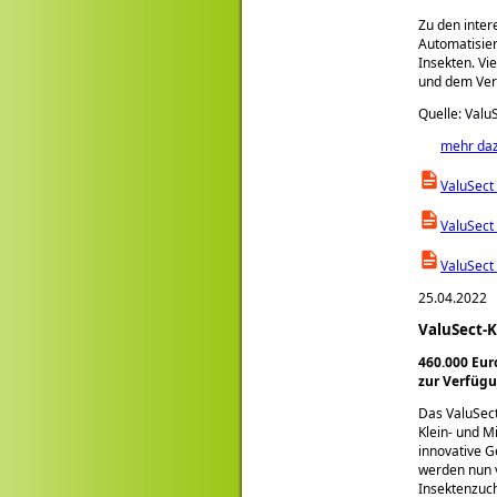
Zu den inter
Automatisier
Insekten. Vi
und dem Vere
Quelle: Valu
mehr da
ValuSect
ValuSect
ValuSect
25.04.2022
ValuSect-
460.000 Eur
zur Verfüg
Das ValuSect
Klein- und M
innovative 
werden nun v
Insektenzuch