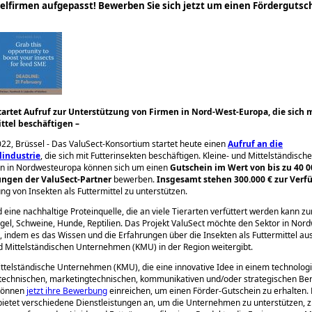
elfirmen aufgepasst! Bewerben Sie sich jetzt um einen Fördergutsc
startet Aufruf zur Unterstützung von Firmen in Nord-West-Europa, die sich 
ittel beschäftigen –
022, Brüssel - Das ValuSect-Konsortium startet heute einen
Aufruf an die
lindustrie
, die sich mit Futterinsekten beschäftigen. Kleine- und Mittelständische
 in Nordwesteuropa können sich um einen
Gutschein im Wert von bis zu 40 0
ungen der ValuSect-Partner
bewerben.
Insgesamt stehen 300.000 € zur Ver
ung von Insekten als Futtermittel zu unterstützen.
d eine nachhaltige Proteinquelle, die an viele Tierarten verfüttert werden kann zu
ügel, Schweine, Hunde, Reptilien. Das Projekt ValuSect möchte den Sektor in No
, indem es das Wissen und die Erfahrungen über die Insekten als Futtermittel au
nd Mittelständischen Unternehmen (KMU) in der Region weitergibt.
ittelständische Unternehmen (KMU), die eine innovative Idee in einem technolog
technischen, marketingtechnischen, kommunikativen und/oder strategischen Be
 können
jetzt ihre Bewerbung
einreichen, um einen Förder-Gutschein zu erhalten.
ietet verschiedene Dienstleistungen an, um die Unternehmen zu unterstützen, z.