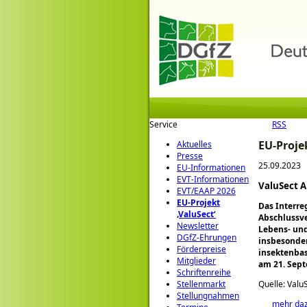
Service
RSS
EU-Proje
Aktuelles
Presse
25.09.2023
EU-Informationen
EVT-Informationen
ValuSect A
EVT/EAAP 2026
EU-Projekt
Das Interre
‚ValuSect‘
Abschlussve
Newsletter
Lebens- und
DGfZ-Ehrungen
insbesonder
Förderpreise
insektenba
Mitglieder
am 21. Sept
Schriftenreihe
Quelle: Valu
Stellenmarkt
Stellungnahmen
mehr da