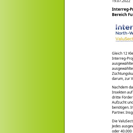
19.07.2022
Interreg-
Bereich Fu
Gleich 12 Kl
Interreg-Pro
ausgewählte 
ausgewählten
Züchtungskun
darum, zur V
Nachdem das
Insekten auf
dritte Förde
Aufzucht un
benötigen. I
Partner. Ins
Die ValuSect
Jedes ausgew
oder 40.000 