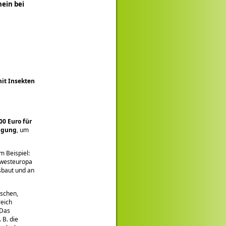
hein bei
mit Insekten
00 Euro für
fügung
, um
m Beispiel:
rdwesteuropa
sbaut und an
ischen,
reich
 Das
 B. die