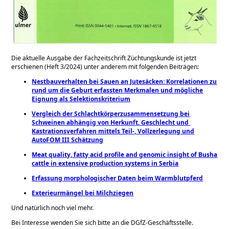
Die aktuelle Ausgabe der Fachzeitschrift Züchtungskunde ist jetzt
erschienen (Heft 3/2024)
unter anderem mit folgenden Beiträgen:
Nestbauverhalten bei Sauen an Jutesäcken: ​Korrelationen zu
rund um die Geburt erfassten Merk​malen und mögliche
Eignung als Selektionskriterium
Vergleich der Schlachtkörperzusammensetzung bei
Schweinen abhängig von Herkunft, Geschlecht und ​
Kastrationsverfahren mittels Teil-, Vollzerlegung und
AutoFOM III Schätzung
Meat quality, fatty acid profile and genomic insight of Busha
cattle in extensive production systems in Serbia
Erfassung morphologischer Daten beim Warmblutpferd
Exterieurmängel bei Milchziegen
Und natürlich noch viel mehr.
Bei Interesse wenden Sie sich bitte an die DGfZ-Geschäftsstelle.