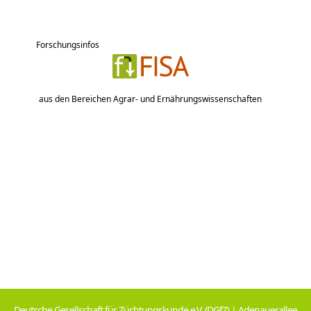
Forschungsinfos
aus den Bereichen Agrar- und Ernährungswissenschaften
Deutsche Gesellschaft für Züchtungskunde e.V. (DGfZ) | Adenauerallee