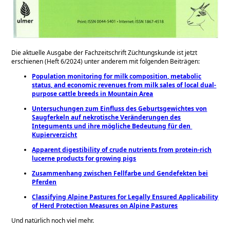
Die aktuelle Ausgabe der Fachzeitschrift Züchtungskunde ist jetzt
erschienen (Heft 6/2024)
unter anderem mit folgenden Beiträgen:
Population monitoring for milk composition, metabolic
status, and economic revenues from milk sales of local dual-
purpose cattle breeds in Mountain Area
Untersuchungen zum Einfluss des Geburtsgewichtes von
Saugferkeln auf nekrotische Veränderungen des
Integuments und ihre mögliche Bedeutung für den ​
Kupierverzicht
Apparent digestibility of crude nutrients from protein-rich
lucerne products for growing pigs
Zusammenhang zwischen Fellfarbe und Gendefekten bei
Pferden
Classifying Alpine Pastures for Legally Ensured ​Applicability
of Herd Protection Measures on Alpine Pastures
Und natürlich noch viel mehr.