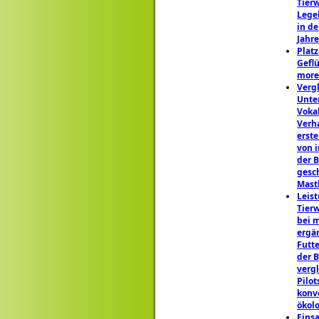
Tierw
Lege
in de
Jahr
Plat
Gefl
more 
Verg
Unte
Voka
Verh
erst
von i
der B
gesc
Mast
Leis
Tier
bei 
ergä
Futt
der B
verg
Pilot
konv
ökol
Einsa