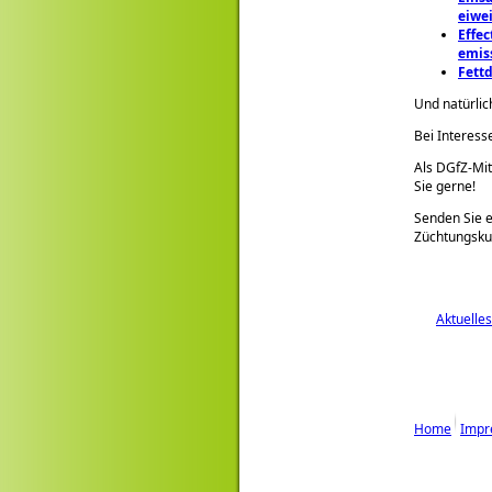
eiwe
Effec
emis
Fettd
Und natürlic
Bei Interess
Als DGfZ-Mit
Sie gerne!
Senden Sie e
Züchtungsku
Aktuelles
Home
Impr