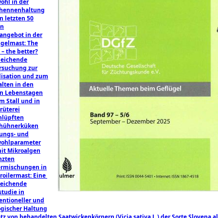
ohl in der
hennenhaltung
n letzten 50
en
zangebot in der
ügelmast: The
– the better?
leichende
rsuchung zur
lisation und zum
alten in den
en Lebenstagen
m Stall und in
rüterei
hlüpften
hühnerküken
tungs- und
wohlparameter
mit Mikroalgen
nzten
ermischungen in
roilermast: Eine ​
leichende
studie in
entioneller und
ogischer Haltung
tz von behandelten Saatwickenkörnern (Vicia sativa L.) der Sorte Slovena a