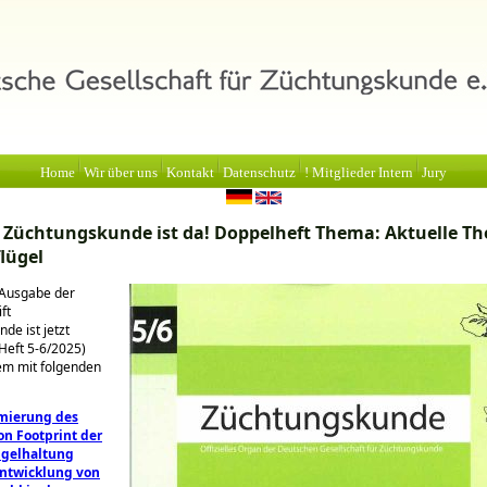
Home
Wir über uns
Kontakt
Datenschutz
! Mitglieder Intern
Jury
 Züchtungskunde ist da! Doppelheft Thema: Aktuelle T
lügel
 Ausgabe der
ft
de ist jetzt
Heft 5-6/2025)
em mit folgenden
mierung des
on Footprint der
ügelhaltung
Entwicklung von