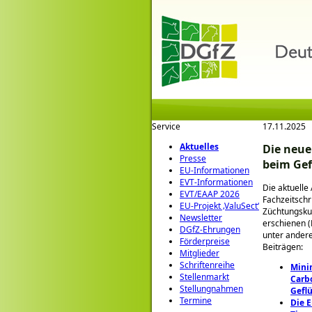
Service
17.11.2025
Aktuelles
Die neue
Presse
beim Gef
EU-Informationen
EVT-Informationen
Die aktuelle
EVT/EAAP 2026
Fachzeitschri
EU-Projekt ‚ValuSect‘
Züchtungskun
Newsletter
erschienen (
DGfZ-Ehrungen
unter ander
Förderpreise
Beiträgen:
Mitglieder
Schriftenreihe
Mini
Stellenmarkt
Carb
Stellungnahmen
Gefl
Termine
Die 