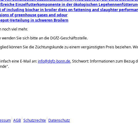
ißreiche ​Einzelfutterkomponente in der ökologischen ​Legehennenfütterun
t of including biochar in broiler diets on fattening and slaughter performa
sions of greenhouse gases and odour
epot-Verteilung in schweren Broilern
h noch viel mehr.
e wenden Sie sich bitte an die DGfZ-Geschäftsstelle.
glied können Sie die Züchtungskunde zu einem vergünstigten Preis beziehen. Wi
infach eine E-Mail an:
info@dgfz-bonn.de
, Stichwort: Informationen zum Bezug d
nde".
essum
AGB
Schutzrechte
Datenschutz