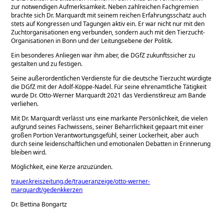
zur notwendigen Aufmerksamkeit. Neben zahlreichen Fachgremien
brachte sich Dr. Marquardt mit seinem reichen Erfahrungs­schatz auch
stets auf Kongressen und Tagungen aktiv ein. Er war nicht nur mit den
Zucht­organisationen eng verbunden, sondern auch mit den Tierzucht-
Organisationen in Bonn und der Leitungsebene der Politik.
Ein besonderes Anliegen war ihm aber, die DGfZ zukunftssicher zu
gestalten und zu festigen.
Seine außerordentlichen Verdienste für die deutsche Tierzucht würdigte
die DGfZ mit der Adolf-Köppe-Nadel. Für seine ehrenamtliche Tätigkeit
wurde Dr. Otto-Werner Marquardt 2021 das Verdienstkreuz am Bande
verliehen.
Mit Dr. Marquardt verlässt uns eine markante Persönlichkeit, die vielen
aufgrund seines Fachwissens, seiner Beharrlichkeit gepaart mit einer
großen Portion Verantwortungsge­fühl, seiner Lockerheit, aber auch
durch seine leidenschaftlichen und emotionalen De­batten in Erinnerung
bleiben wird.
Möglichkeit, eine Kerze anzuzünden.
trauer.kreiszeitung.de/traueranzeige/otto-werner-
marquardt/gedenkkerzen
Dr. Bettina Bongartz