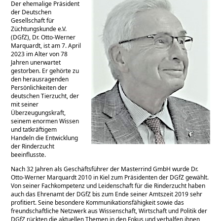
Der ehemalige Präsident
der Deutschen
Gesellschaft für
Züchtungskunde e.V.
(DGfZ), Dr. Otto-Werner
Marquardt, ist am 7. April
2023 im Alter von 78
Jahren unerwartet
gestorben. Er gehörte zu
den herausragenden
Persönlichkeiten der
deutschen Tierzucht, der
mit seiner
Überzeugungskraft,
seinem enormen Wissen
und tatkräftigem
Handeln die Entwicklung
der Rinderzucht
beeinflusste.
Nach 32 Jahren als Geschäftsführer der Masterrind GmbH wurde Dr.
Otto-Werner Marquardt 2010 in Kiel zum Präsidenten der DGfZ gewählt.
Von seiner Fachkompetenz und Leidenschaft für die Rinderzucht haben
auch das Ehrenamt der DGfZ bis zum Ende seiner Amtszeit 2019 sehr
profitiert. Seine besondere Kommunikationsfähigkeit sowie das
freundschaftliche Netzwerk aus Wissenschaft, Wirtschaft und Politik der
DGfZ rückten die aktuel­len Themen in den Fokus und verhalfen ihnen