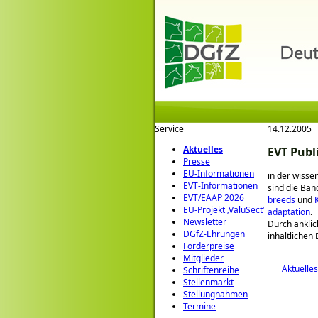
Service
14.12.2005
Aktuelles
EVT Publ
Presse
EU-Informationen
in der wisse
EVT-Informationen
sind die Bä
EVT/EAAP 2026
breeds
und
EU-Projekt ‚ValuSect‘
adaptation
.
Newsletter
Durch anklic
DGfZ-Ehrungen
inhaltlichen
Förderpreise
Mitglieder
Aktuelles
Schriftenreihe
Stellenmarkt
Stellungnahmen
Termine