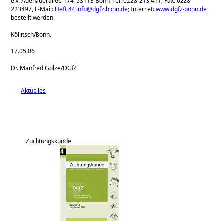
e.V. Adenauerallee 174, 53113 Bonn, Tel: 0228-213 411, Fax: 0228-
223497, E-Mail:
Heft 44 info@dgfz.bonn.de
; Internet:
www.dgfz-bonn.de
bestellt werden.
Köllitsch/Bonn,
17.05.06
Dr. Manfred Golze/DGfZ
Aktuelles
Züchtungskunde