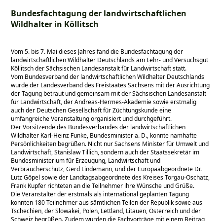
Bundesfachtagung der landwirtschaftlichen
Wildhalter in Köllitsch
Vom 5. bis 7. Mai dieses Jahres fand die Bundesfachtagung der
landwirtschaftlichen Wildhalter Deutschlands am Lehr- und Versuchsgut
Köllitsch der Sächsischen Landesanstalt für Landwirtschaft statt.
Vom Bundesverband der landwirtschaftlichen Wildhalter Deutschlands
wurde der Landesverband des Freistaates Sachsens mit der Ausrichtung
der Tagung betraut und gemeinsam mit der Sächsischen Landesanstalt
für Landwirtschaft, der Andreas-Hermes-Akademie sowie erstmalig
auch der Deutschen Gesellschaft für Züchtungskunde eine
umfangreiche Veranstaltung organisiert und durchgeführt.
Der Vorsitzende des Bundesverbandes der landwirtschaftlichen
Wildhalter Karl-Heinz Funke, Bundesminister a. D., konnte namhafte
Persönlichkeiten begrüßen. Nicht nur Sachsens Minister für Umwelt und
Landwirtschaft, Stanislaw Tillich, sondern auch der Staatssekretär im
Bundesministerium für Erzeugung, Landwirtschaft und
Verbraucherschutz, Gerd Lindemann, und der Europaabgeordnete Dr.
Lutz Göpel sowie der Landtagsabgeordnete des Kreises Torgau-Oschatz,
Frank Kupfer richteten an die Teilnehmer ihre Wünsche und Grüße.
Die Veranstalter der erstmals als international geplanten Tagung
konnten 180 Teilnehmer aus sämtlichen Teilen der Republik sowie aus
Tschechien, der Slowakei, Polen, Lettland, Litauen, Österreich und der
Schweiz begrüßen. Zudem wurden die Fachvorträge mit einem Beitrag