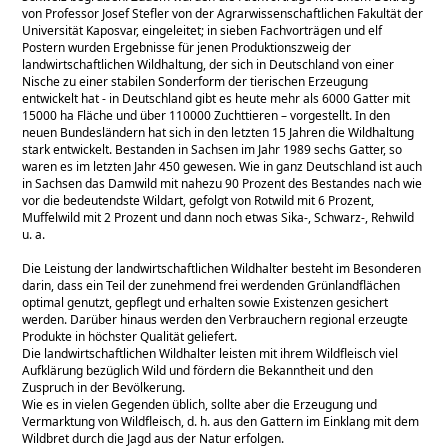
von Professor Josef Stefler von der Agrarwissenschaftlichen Fakultät der
Universität Kaposvar, eingeleitet; in sieben Fachvorträgen und elf
Postern wurden Ergebnisse für jenen Produktionszweig der
landwirtschaftlichen Wildhaltung, der sich in Deutschland von einer
Nische zu einer stabilen Sonderform der tierischen Erzeugung
entwickelt hat - in Deutschland gibt es heute mehr als 6000 Gatter mit
15000 ha Fläche und über 110000 Zuchttieren – vorgestellt. In den
neuen Bundesländern hat sich in den letzten 15 Jahren die Wildhaltung
stark entwickelt. Bestanden in Sachsen im Jahr 1989 sechs Gatter, so
waren es im letzten Jahr 450 gewesen. Wie in ganz Deutschland ist auch
in Sachsen das Damwild mit nahezu 90 Prozent des Bestandes nach wie
vor die bedeutendste Wildart, gefolgt von Rotwild mit 6 Prozent,
Muffelwild mit 2 Prozent und dann noch etwas Sika-, Schwarz-, Rehwild
u. a.
Die Leistung der landwirtschaftlichen Wildhalter besteht im Besonderen
darin, dass ein Teil der zunehmend frei werdenden Grünlandflächen
optimal genutzt, gepflegt und erhalten sowie Existenzen gesichert
werden. Darüber hinaus werden den Verbrauchern regional erzeugte
Produkte in höchster Qualität geliefert.
Die landwirtschaftlichen Wildhalter leisten mit ihrem Wildfleisch viel
Aufklärung bezüglich Wild und fördern die Bekanntheit und den
Zuspruch in der Bevölkerung.
Wie es in vielen Gegenden üblich, sollte aber die Erzeugung und
Vermarktung von Wildfleisch, d. h. aus den Gattern im Einklang mit dem
Wildbret durch die Jagd aus der Natur erfolgen.