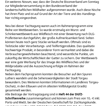
Ein weiteres Novum, war, dass der Deutsche Bisonverband am Sonntag
zur Mitgliederversammlung in den Bundesverband der
landwirtschaftlichen Wildhalter aufgenommen wurde. Auch diese Nische
hat ihren Platz und ist auf Grund der Art der Tiere und des Handlings
hier richtig eingeordnet.
Neu bei dieser Fachtagung waren auch im Rahmenprogramm eine
Reihe von Wettbewerben. So wurde erstmalig ein Wurst- und
Schinkenwettbewerb aus Wildfleisch mit einer Bewertung nach DLG-
Prüfkritierien durchgeführt, der große Aufmerksamkeit fand. Selten
können heute noch ganz Stücke verkauft werden. Oftmals sind es
Teilstücke oder Verarbeitungs- und Teilfertigprodukte. Das qualitativ
hochwertige Produkt, in besonderer Form vermarktet und dabei die
Verbrauchergewohnheiten beachtend, sind wesentliche Punkte, um
zukünftig die Wirtschaftlichkeit der Gatter zu sichern. Der Wettbewerb
war eine gute Werbung für das Image des Wildfleisches und der
Wildprodukte und die Auszeichnung erfolgte im Rahmen der
Fachtagung.
Neben dem Fachprogramm konnten die Besucher auf den Spuren
Luthers wandeln und die Sehenswürdigkeiten der Stadt Torgau
bewundern. Des Weiteren konnten Informationen im Landkreis Torgau-
Oschatz, in den Elbauen und im ältesten Vollblutgestüt Graditz
gesammelt werden.
Alle Beiträge der Vortragstagung sind in
Heft 44 der DGfZ-
Schriftenreihe
zusammengefasst und können zum Preis von 10,- € inkl.
Porto und MwSt. bei der Deutschen Gesellschaft für Züchtungskunde.