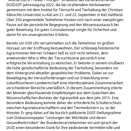
DGfZ/GfT-Jahrestagung 2022, die bei strahlendem Herbstwetter
gemeinsam mit dem Institut für Tierzucht und Tierhaltung der Christian-
Albrechts-Universität zu Kiel am 21. und 22. September in Kiel stattfand.
Über 250 angemeldete Teilnehmer freuten sich nach einer zweijährigen
Pause auf die persönliche Begegnung und den Wissensaustausch bei
guter Bewirtung. Ein gutes Coronakonzept sorgte für Sicherheit und
damit für ein unvergessliches Erlebnis.
Bereits um 9:00 Uhr versammelten sich die Teilnehmer im großen
Hörsaal, um der Eröffnung beizuwohnen. Der schleswig-holsteinische
Agrarminister Werner Schwarz ließ es sich nicht nehmen, dem
anwesenden Who is Who der Tierzuchtszene persönlich eine
erfolgreiche Veranstaltung zu wünschen. Er betonte in seinem Grußwort
die hohe gesellschaftliche Bedeutung der Tierhaltung, besonders vor
dem Hintergrund aktueller geopolitischer Probleme. Dabei sei zur
Bewältigung der Herausforderungen und zur Entwicklung einer
zukunftssicheren Landwirtschaft eine interdisziplinäre Zusammenarbeit
verschiedener Bereiche unerläßlich. In diesem Zusammenhang zitierte
der Minister gleichlautende Empfehlungen aus dem Gutachten des
Wissenschaftlichen Beirates der Agrarpolitik aus dem Jahr 2015. Eine
besondere Bedeutung komme daher der erforderliche Schulterschluss
zwischen Agrarwissenschaftlern und den Tiermedizinern zu, so der
Minister. Er ging dabei auf die kürzlich publizierte DGfZ-Stellungnahme
zum Diskussionspapier
Leistungen der Milchkühe und deren
Gesundheitsrisiken
der Bundestierärztekammer ein und sprach der
DGfZ einen besonderen Dank für Ihre bedeutende Vermittlerrolle und