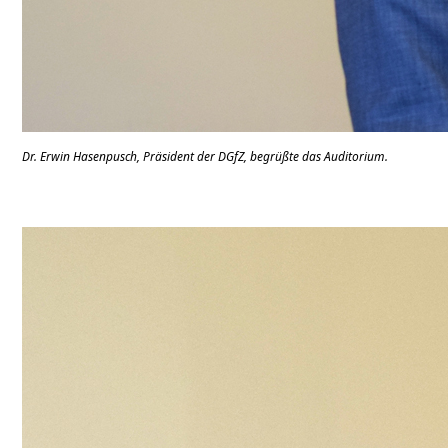
Dr. Erwin Hasenpusch, Präsident der DGfZ, begrüßte das Auditorium.