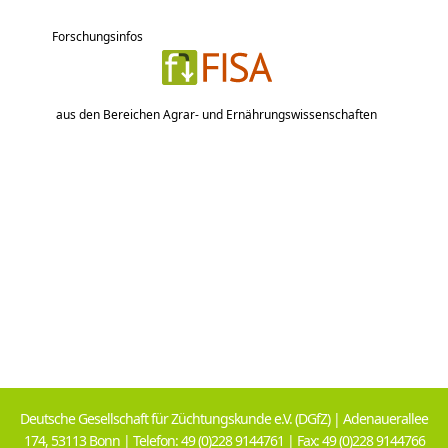
Forschungsinfos
aus den Bereichen Agrar- und Ernährungswissenschaften
Deutsche Gesellschaft für Züchtungskunde e.V. (DGfZ) | Adenauerallee
174, 53113 Bonn | Telefon: 49 (0)228 9144761 | Fax: 49 (0)228 9144766