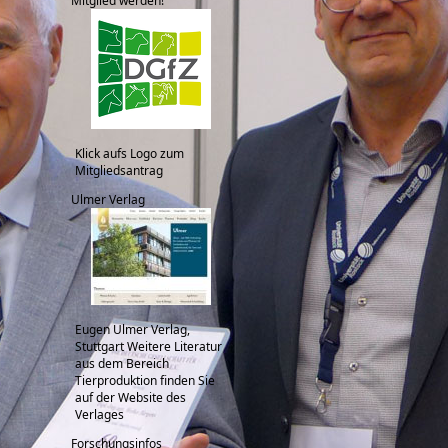
Mitglied werden!
Klick aufs Logo zum
Mitgliedsantrag
Ulmer Verlag
Eugen Ulmer Verlag,
Stuttgart Weitere Literatur
aus dem Bereich
Tierproduktion finden Sie
auf der Website des
Verlages
Forschungsinfos