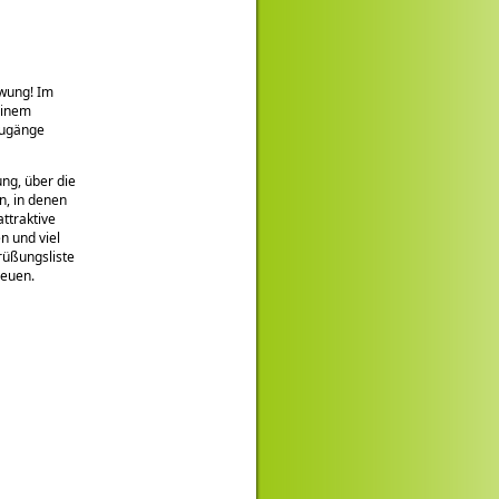
hwung! Im
einem
zugänge
ung, über die
en, in denen
ttraktive
n und viel
rüßungsliste
reuen.