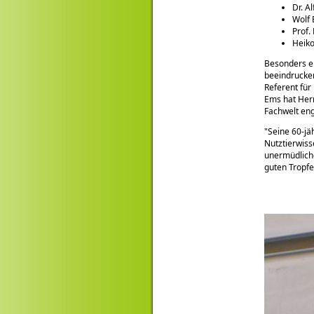
Dr. A
Wolf 
Prof.
Heiko
Besonders er
beeindrucken
Referent für
Ems hat Herr
Fachwelt eng
Seine 60-jä
Nutztierwis
unermüdlich
guten Tropfe