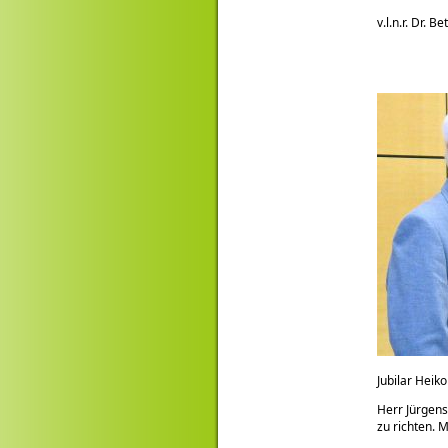
v.l.n.r. Dr. 
Jubilar Heik
Herr Jürgens
zu richten. 