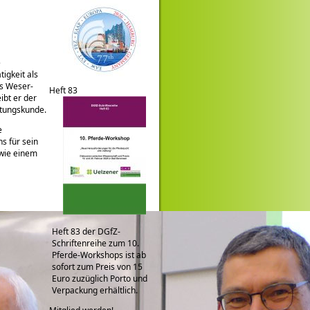
e
igkeit als
es Weser-
Heft 83
ibt er der
htungskunde.
e
s für sein
wie einem
Heft 83 der DGfZ-
Schriftenreihe zum 10.
Pferde-Workshops ist ab
sofort zum Preis von 15
Euro zuzüglich Porto und
Verpackung erhältlich.