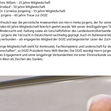
lfons Willam – 25 Jahre Mitgliedschaft
Brodauf – 50 Jahre Mitgliedschaft
 Dr. Cornelius Jongeling – 55 Jahre Mitgliedschaft
 Jürgens – 60 Jahre Treue zur DGfZ
freulich war die persönliche Anwesenheit von Herrn Heiko Jürgens, der für sein
den 60 Jahre Mitgliedschaft feierlich geehrt wurde. Mit seiner dreißigjährigen Tät
 Rinderzucht und -haltung sowie als Geschäftsführer des Landeskontrollverband
 Jürgens die Tierzucht in Deutschland nachhaltig geprägt. Auch im Ruhestand ble
 verbunden – als engagiertes Mitglied der DGfZ und begeisterter Leser der Züc
hrige Mitgliedschaft steht für Kontinuität, Fachkompetenz und Leidenschaft für di
senschaften
, so DGfZ-Präsident Hans-Willi Warder. Die DGfZ würdigt Herrn Jürgen
es Engagement und seine langjährige Verbundenheit mit einer Ehrenurkunde so
n Wein als Zeichen des Dankes.