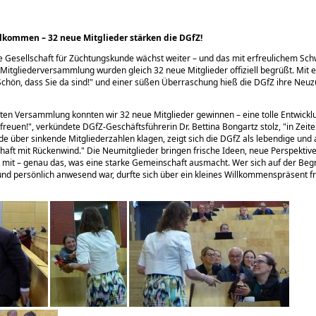
llkommen – 32 neue Mitglieder stärken die DGfZ!
 Gesellschaft für Züchtungskunde wächst weiter – und das mit erfreulichem Sc
itgliederversammlung wurden gleich 32 neue Mitglieder offiziell begrüßt. Mit 
Schön, dass Sie da sind!
und einer süßen Überraschung hieß die DGfZ ihre Neu
tzten Versammlung konnten wir 32 neue Mitglieder gewinnen – eine tolle Entwickl
 freuen!
, verkündete DGfZ-Geschäftsführerin Dr. Bettina Bongartz stolz,
in Zeit
de über sinkende Mitgliederzahlen klagen, zeigt sich die DGfZ als lebendige und a
haft mit Rückenwind.
Die Neumitglieder bringen frische Ideen, neue Perspektive
mit – genau das, was eine starke Gemeinschaft ausmacht. Wer sich auf der Beg
nd persönlich anwesend war, durfte sich über ein kleines Willkommenspräsent f