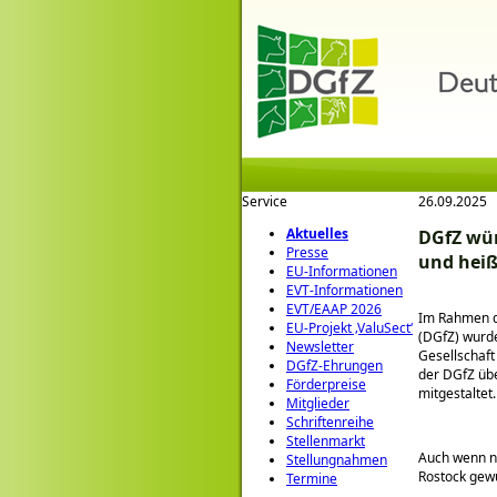
Service
26.09.2025
Aktuelles
DGfZ wür
Presse
und heiß
EU-Informationen
EVT-Informationen
EVT/EAAP 2026
Im Rahmen d
EU-Projekt ‚ValuSect‘
(DGfZ) wurde
Newsletter
Gesellschaft
DGfZ-Ehrungen
der DGfZ übe
Förderpreise
mitgestaltet.
Mitglieder
Schriftenreihe
Stellenmarkt
Auch wenn ni
Stellungnahmen
Rostock gewü
Termine