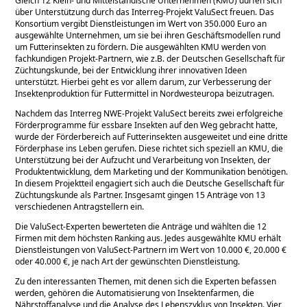
Gleich 12 Klein- und Mittelständische Unternehmen (KMU) dürfen sich
über Unterstützung durch das Interreg-Projekt ValuSect freuen. Das
Konsortium vergibt Dienstleistungen im Wert von 350.000 Euro an
ausgewählte Unternehmen, um sie bei ihren Geschäftsmodellen rund
um Futterinsekten zu fördern. Die ausgewählten KMU werden von
fachkundigen Projekt-Partnern, wie z.B. der Deutschen Gesellschaft für
Züchtungskunde, bei der Entwicklung ihrer innovativen Ideen
unterstützt. Hierbei geht es vor allem darum, zur Verbesserung der
Insektenproduktion für Futtermittel in Nordwesteuropa beizutragen.
Nachdem das Interreg NWE-Projekt ValuSect bereits zwei erfolgreiche
Förderprogramme für essbare Insekten auf den Weg gebracht hatte,
wurde der Förderbereich auf Futterinsekten ausgeweitet und eine dritte
Förderphase ins Leben gerufen. Diese richtet sich speziell an KMU, die
Unterstützung bei der Aufzucht und Verarbeitung von Insekten, der
Produktentwicklung, dem Marketing und der Kommunikation benötigen.
In diesem Projektteil engagiert sich auch die Deutsche Gesellschaft für
Züchtungskunde als Partner. Insgesamt gingen 15 Anträge von 13
verschiedenen Antragstellern ein.
Die ValuSect-Experten bewerteten die Anträge und wählten die 12
Firmen mit dem höchsten Ranking aus. Jedes ausgewählte KMU erhält
Dienstleistungen von ValuSect-Partnern im Wert von 10.000 €, 20.000 €
oder 40.000 €, je nach Art der gewünschten Dienstleistung.
Zu den interessanten Themen, mit denen sich die Experten befassen
werden, gehören die Automatisierung von Insektenfarmen, die
Nährstoffanalyse und die Analyse des Lebenszyklus von Insekten. Vier