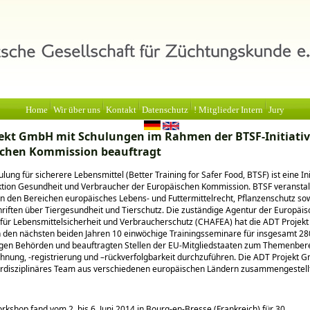
Home
Wir über uns
Kontakt
Datenschutz
! Mitglieder Intern
Jury
ekt GmbH mit Schulungen im Rahmen der BTSF-Initiativ
schen Kommission beauftragt
ung für sicherere Lebensmittel (Better Training for Safer Food, BTSF) ist eine Ini
ktion Gesundheit und Verbraucher der Europäischen Kommission. BTSF veranstal
n den Bereichen europäisches Lebens- und Futtermittelrecht, Pflanzenschutz so
riften über Tiergesundheit und Tierschutz. Die zuständige Agentur der Europäi
für Lebensmittelsicherheit und Verbraucherschutz (CHAFEA) hat die ADT Proje
n den nächsten beiden Jahren 10 einwöchige Trainingsseminare für insgesamt 28
igen Behörden und beauftragten Stellen der EU-Mitgliedstaaten zum Themenber
hnung, -registrierung und –rückverfolgbarkeit durchzuführen. Die ADT Projekt 
erdisziplinäres Team aus verschiedenen europäischen Ländern zusammengestell
rkshop fand vom 2. bis 6. Juni 2014 in Bourg-en-Bresse (Frankreich) für 30