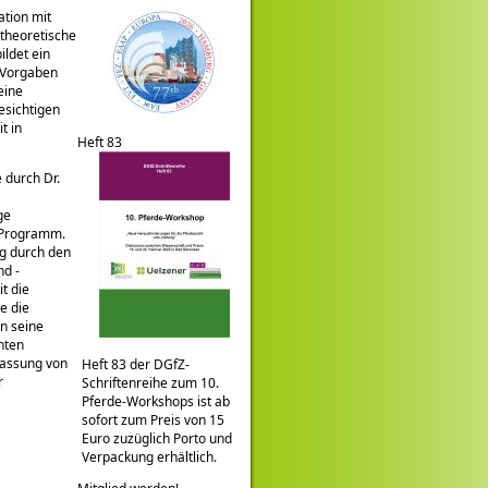
tion mit
 theoretische
ldet ein
-Vorgaben
eine
esichtigen
t in
Heft 83
 durch Dr.
ge
 Programm.
ng durch den
nd -
t die
e die
n seine
nten
fassung von
Heft 83 der DGfZ-
r
Schriftenreihe zum 10.
Pferde-Workshops ist ab
sofort zum Preis von 15
Euro zuzüglich Porto und
Verpackung erhältlich.