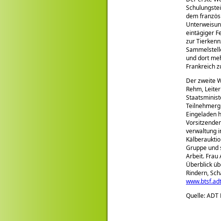
Schulungstei
dem französi
Unterweisung
eintägiger 
zur Tierkenn
Sammelstelle
und dort meh
Frankreich z
Der zweite W
Rehm, Leite
Staatsminist
Teilnehmerg
Eingeladen h
Vorsitzenden
verwaltung i
Kälberauktio
Gruppe und s
Arbeit. Frau
Überblick üb
Rindern, Sch
www.btsf.adt
Quelle: ADT