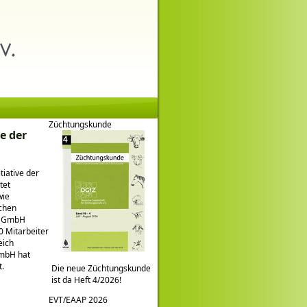
Züchtungskunde
e der
tiative der
tet
wie
schen
kt GmbH
0 Mitarbeiter
eich
GmbH hat
t.
Die neue Züchtungskunde
ist da Heft 4/2026!
EVT/EAAP 2026