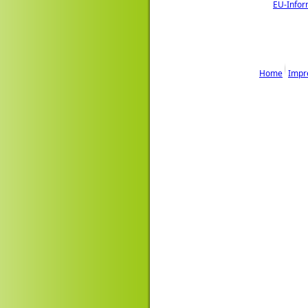
EU-Infor
Home
Impr