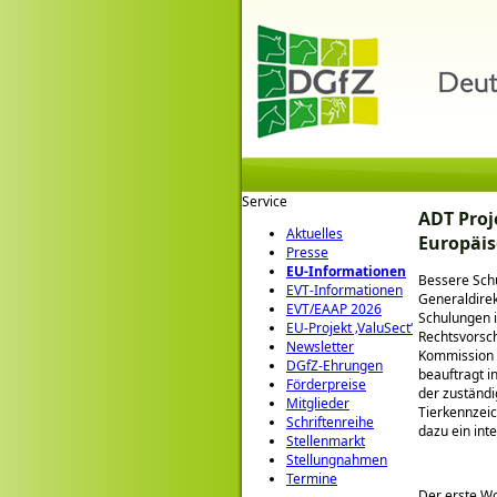
Service
ADT Proj
Aktuelles
Europäi
Presse
EU-Informationen
Bessere Schul
EVT-Informationen
Generaldire
EVT/EAAP 2026
Schulungen i
EU-Projekt ‚ValuSect‘
Rechtsvorsch
Newsletter
Kommission 
DGfZ-Ehrungen
beauftragt i
Förderpreise
der zuständ
Mitglieder
Tierkennzeic
Schriftenreihe
dazu ein int
Stellenmarkt
Stellungnahmen
Termine
Der erste Wo