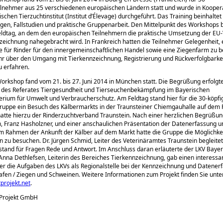
lnehmer aus 25 verschiedenen europäischen Ländern statt und wurde in Koopera
schen Tierzuchtinstitut (Institut d’Élevage) durchgeführt. Das Training beinhaltet
en, Fallstudien und praktische Gruppenarbeit. Den Mittelpunkt des Workshops bi
Feldtag, an dem den europäischen Teilnehmern die praktische Umsetzung der EU
zeichnung nahegebracht wird. In Frankreich hatten die Teilnehmer Gelegenheit, 
 für Rinder für den innergemeinschaftlichen Handel sowie eine Ziegenfarm zu b
r über den Umgang mit Tierkennzeichnung, Registrierung und Rückverfolgbarkei
u erfahren.
orkshop fand vom 21. bis 27. Juni 2014 in München statt. Die Begrüßung erfolgte
r des Referates Tiergesundheit und Tierseuchenbekämpfung im Bayerischen
erium für Umwelt und Verbraucherschutz. Am Feldtag stand hier für die 30-köpfi
ruppe ein Besuch des Kälbermarkts in der Traunsteiner Chiemgauhalle auf dem
atte hierzu der Rinderzuchtverband Traunstein. Nach einer herzlichen Begrüßu
, Franz Hasholzner, und einer anschaulichen Präsentation der Datenerfassung u
m Rahmen der Ankunft der Kälber auf dem Markt hatte die Gruppe die Möglichkei
n zu besuchen. Dr. Jürgen Schmid, Leiter des Veterinäramtes Traunstein begleitet
tand für Fragen Rede und Antwort. Im Anschluss daran erläuterte der LKV Bayer
 Anna Dethlefsen, Leiterin des Bereiches Tierkennzeichnung, gab einen interessa
er die Aufgaben des LKVs als Regionalstelle bei der Kennzeichnung und Datener
afen / Ziegen und Schweinen. Weitere Informationen zum Projekt finden Sie unte
projekt.net
.
 Projekt GmbH