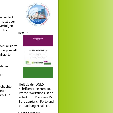
a verlegt.
 jetzt aber
 verfolgen
n. Für
Heft 83
Aktualisierte
ung gestellt
lisierten
 dabei
den
Heft 83 der DGfZ-
Beobachter
Schriftenreihe zum 10.
teten
Pferde-Workshops ist ab
en. Für
sofort zum Preis von 15
Euro zuzüglich Porto und
Verpackung erhältlich.