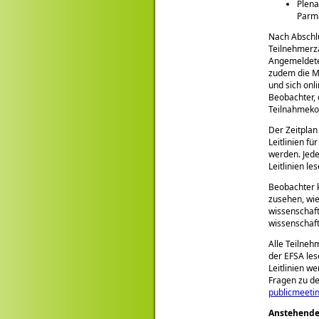
Plena
Parma
Nach Abschlu
Teilnehmerza
Angemeldete
zudem die Mö
und sich onl
Beobachter, 
Teilnahmeko
Der Zeitplan 
Leitlinien f
werden. Jede
Leitlinien l
Beobachter 
zusehen, wie
wissenschaft
wissenschaft
Alle Teilneh
der EFSA les
Leitlinien w
Fragen zu de
publicmeeti
Anstehende 