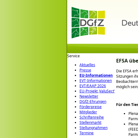
Service
EFSA übe
Aktuelles
Presse
Die EFSA erh
EU-Informationen
Sitzungen ih
EVT-Informationen
Beobachtern 
EVT/EAAP 2026
möglich sein
EU-Projekt ‚ValuSect‘
Newsletter
DGfZ-Ehrungen
Für den Tie
Förderpreise
Mitglieder
Plena
Schriftenreihe
Parma
Stellenmarkt
Plena
Stellungnahmen
(FEE
Termine
Parma