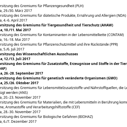
rsitzung des Gremiums für Pflanzengesundheit (PLH)
, 29./30. März 2017
rsitzung des Gremiums für diätetische Produkte, Ernährung und Allergien (NDA)
, 4.-6. April 2017
arsitzung des Gremiums für Tiergesundheit und Tierschutz (AHAW)
, 10./11. Mai 2017
rsitzung des Gremiums für Kontaminanten in der Lebensmittelkette (CONTAM)
, 16.-18. Mai 2017
rsitzung des Gremiums für Pflanzenschutzmittel und ihre Rückstände (PPR)
, 5./6. Juli 2017
arsitzung des Wissenschaftlichen Ausschusses
, 12./13. Juli 2017
rsitzung des Gremiums für Zusatzstoffe, Erzeugnisse und Stoffe in der Ti
DAP)
a, 26.-28. September 2017
arsitzung des Gremiums für genetisch veränderte Organismen (GMO)
, 25./26. Oktober 2017
rsitzung des Gremiums für Lebensmittelzusatzstoffe und Nährstoffquellen, die 
ügt werden (ANS)
a, 20.-23. November 2017
rsitzung des Gremiums für Materialien, die mit Lebensmitteln in Berührung ko
e, Aromastoffe und Verarbeitungshilfsstoffe (CEF)
a, 28.-30. November 2017
rsitzung des Gremiums für Biologische Gefahren (BIOHAZ)
, 6./7. Dezember 2017