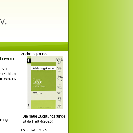
Züchtungskunde
stream
enen
en Zahl an
em wird es
Die neue Züchtungskunde
hrung
ist da Heft 4/2026!
EVT/EAAP 2026