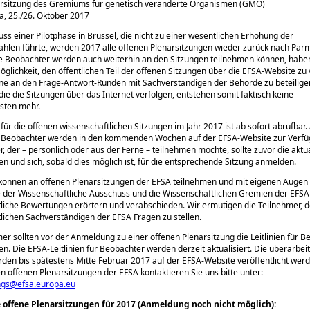
rsitzung des Gremiums für genetisch veränderte Organismen (GMO)
, 25./26. Oktober 2017
ss einer Pilotphase in Brüssel, die nicht zu einer wesentlichen Erhöhung der
hlen führte, werden 2017 alle offenen Plenarsitzungen wieder zurück nach Parm
 Beobachter werden auch weiterhin an den Sitzungen teilnehmen können, haben
glichkeit, den öffentlichen Teil der offenen Sitzungen über die EFSA-Website zu
ine an den Frage-Antwort-Runden mit Sachverständigen der Behörde zu beteilige
die die Sitzungen über das Internet verfolgen, entstehen somit faktisch keine
sten mehr.
für die offenen wissenschaftlichen Sitzungen im Jahr 2017 ist ab sofort abrufbar. 
ür Beobachter werden in den kommenden Wochen auf der EFSA-Website zur Verfüg
r, der – persönlich oder aus der Ferne – teilnehmen möchte, sollte zuvor die aktua
esen und sich, sobald dies möglich ist, für die entsprechende Sitzung anmelden.
können an offenen Plenarsitzungen der EFSA teilnehmen und mit eigenen Augen
 der Wissenschaftliche Ausschuss und die Wissenschaftlichen Gremien der EFSA
liche Bewertungen erörtern und verabschieden. Wir ermutigen die Teilnehmer, 
lichen Sachverständigen der EFSA Fragen zu stellen.
mer sollten vor der Anmeldung zu einer offenen Plenarsitzung die Leitlinien für 
en. Die EFSA-Leitlinien für Beobachter werden derzeit aktualisiert. Die überarbei
erden bis spätestens Mitte Februar 2017 auf der EFSA-Website veröffentlicht werd
n offenen Plenarsitzungen der EFSA kontaktieren Sie uns bitte unter:
ngs@efsa.europa.eu
offene Plenarsitzungen für 2017 (Anmeldung noch nicht möglich):