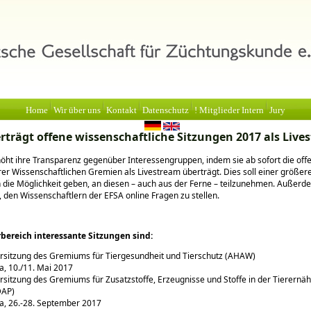
Home
Wir über uns
Kontakt
Datenschutz
! Mitglieder Intern
Jury
rträgt offene wissenschaftliche Sitzungen 2017 als Live
öht ihre Transparenz gegenüber Interessengruppen, indem sie ab sofort die off
rer Wissenschaftlichen Gremien als Livestream überträgt. Dies soll einer größer
die Möglichkeit geben, an diesen – auch aus der Ferne – teilzunehmen. Außerd
, den Wissenschaftlern der EFSA online Fragen zu stellen.
rbereich interessante Sitzungen sind:
rsitzung des Gremiums für Tiergesundheit und Tierschutz (AHAW)
, 10./11. Mai 2017
rsitzung des Gremiums für Zusatzstoffe, Erzeugnisse und Stoffe in der Tierernä
DAP)
, 26.-28. September 2017