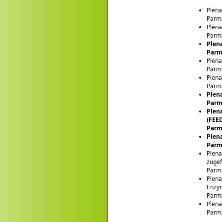
Plena
Parma
Plena
Parma
Plen
Parma
Plena
Parma
Plena
Parma
Plen
Parma
Plena
(FEE
Parm
Plen
Parma
Plena
zugef
Parm
Plena
Enzym
Parm
Plena
Parma