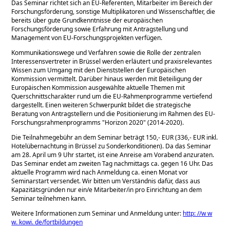
Das Seminar richtet sich an EU-Referenten, Mitarbeiter im Bereich der
Forschungsförderung, sonstige Multiplikatoren und Wissenschaftler, die
bereits über gute Grundkenntnisse der europäischen
Forschungsförderung sowie Erfahrung mit Antragstellung und
Management von EU-Forschungsprojekten verfügen.
Kommunikationswege und Verfahren sowie die Rolle der zentralen
Interessensvertreter in Brüssel werden erläutert und praxisrelevantes
Wissen zum Umgang mit den Dienststellen der Europäischen
Kommission vermittelt. Darüber hinaus werden mit Beteiligung der
Europäischen Kommission ausgewählte aktuelle Themen mit
Querschnittscharakter rund um die EU-Rahmenprogramme vertiefend
dargestellt. Einen weiteren Schwerpunkt bildet die strategische
Beratung von Antragstellern und die Positionierung im Rahmen des EU-
Forschungsrahmenprogramms
Horizon 2020
(2014-2020).
Die Teilnahmegebühr an dem Seminar beträgt 150,- EUR (336,- EUR inkl.
Hotelübernachtung in Brüssel zu Sonderkonditionen). Da das Seminar
am 28. April um 9 Uhr startet, ist eine Anreise am Vorabend anzuraten.
Das Seminar endet am zweiten Tag nachmittags ca. gegen 16 Uhr. Das
aktuelle Programm wird nach Anmeldung ca. einen Monat vor
Seminarstart versendet. Wir bitten um Verständnis dafür, dass aus
Kapazitätsgründen nur ein/e Mitarbeiter/in pro Einrichtung an dem
Seminar teilnehmen kann.
Weitere Informationen zum Seminar und Anmeldung unter:
http: //w w
w. kowi. de/fortbildungen