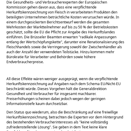
Die Gesundheits- und Verbraucherexperten der Europäischen
Kommission gehen davon aus, dass eine verpflichtende
Herkunftskennzeichnung von Fleisch in verarbeiteten Produkten den
beteiligten Unternehmen beträchtliche Kosten verursachen würde. In
einem durchgesickerten Berichtsentwurf werden die gesamten
Mehrkosten der Marktteilnehmer auf bis zu 50 % der Betriebskosten
geschätzt, sollte die EU die Pflicht zur Angabe des Herkunftslandes
einführen. Die Brüsseler Beamten erwarten
radikale Anpassungen
entlang der Wertschöpfungskette
, darunter eine Renationalisierung des
Fleischhandels sowie die Verringerung sowohl der Zwischenhändler als
auch der Anzahl der verwendeten Teilstücke. Hinzu kommen mehr
Bürokratie für Verarbeiter und Behörden sowie höhere
Endverbraucherpreise.
All diese Effekte wären weniger ausgeprägt, wenn die verpflichtende
Herkunftskennzeichnung auf Angaben nach dem Schema EU/Nicht-EU
beschränkt würde. Dieses Vorgehen hält die Generaldirektion
Gesundheit und Verbraucher für insgesamt machbarer.
Preiserhöhungen scheinen dabei jedoch wegen der geringen
Informationstiefe kaum durchsetzbar.
Den Status quo wiederum, also die Beschränkung auf eine freiwillige
Herkunftskennzeichnung, betrachten die Experten vor dem Hintergrund
des bestehenden Verbraucherinteresses als
keine vollständig
zufriedenstellende Lösung
. Sie geben in dem Text keine klare