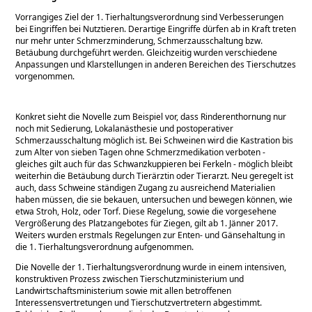
Vorrangiges Ziel der 1. Tierhaltungsverordnung sind Verbesserungen
bei Eingriffen bei Nutztieren. Derartige Eingriffe dürfen ab in Kraft treten
nur mehr unter Schmerzminderung, Schmerzausschaltung bzw.
Betäubung durchgeführt werden. Gleichzeitig wurden verschiedene
Anpassungen und Klarstellungen in anderen Bereichen des Tierschutzes
vorgenommen.
Konkret sieht die Novelle zum Beispiel vor, dass Rinderenthornung nur
noch mit Sedierung, Lokalanästhesie und postoperativer
Schmerzausschaltung möglich ist. Bei Schweinen wird die Kastration bis
zum Alter von sieben Tagen ohne Schmerzmedikation verboten -
gleiches gilt auch für das Schwanzkuppieren bei Ferkeln - möglich bleibt
weiterhin die Betäubung durch Tierärztin oder Tierarzt. Neu geregelt ist
auch, dass Schweine ständigen Zugang zu ausreichend Materialien
haben müssen, die sie bekauen, untersuchen und bewegen können, wie
etwa Stroh, Holz, oder Torf. Diese Regelung, sowie die vorgesehene
Vergrößerung des Platzangebotes für Ziegen, gilt ab 1. Jänner 2017.
Weiters wurden erstmals Regelungen zur Enten- und Gänsehaltung in
die 1. Tierhaltungsverordnung aufgenommen.
Die Novelle der 1. Tierhaltungsverordnung wurde in einem intensiven,
konstruktiven Prozess zwischen Tierschutzministerium und
Landwirtschaftsministerium sowie mit allen betroffenen
Interessensvertretungen und Tierschutzvertretern abgestimmt.