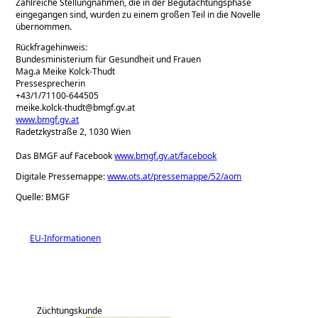
Zahlreiche Stellungnahmen, die in der Begutachtungsphase
eingegangen sind, wurden zu einem großen Teil in die Novelle
übernommen.
Rückfragehinweis:
Bundesministerium für Gesundheit und Frauen
Mag.a Meike Kolck-Thudt
Pressesprecherin
+43/1/71100-644505
meike.kolck-thudt@bmgf.gv.at
www.bmgf.gv.at
Radetzkystraße 2, 1030 Wien
Das BMGF auf Facebook
www.bmgf.gv.at/facebook
Digitale Pressemappe:
www.ots.at/pressemappe/52/aom
Quelle: BMGF
EU-Informationen
Züchtungskunde