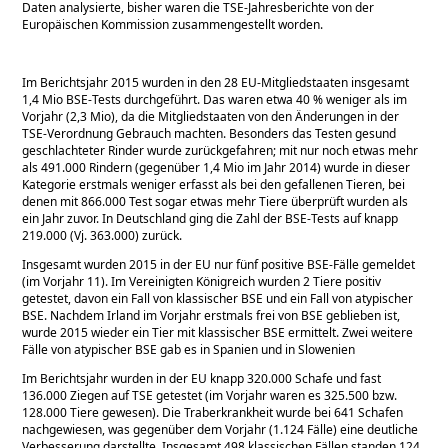
Daten analysierte, bisher waren die TSE-Jahresberichte von der
Europäischen Kommission zusammengestellt worden.
Im Berichtsjahr 2015 wurden in den 28 EU-Mitgliedstaaten insgesamt
1,4 Mio BSE-Tests durchgeführt. Das waren etwa 40 % weniger als im
Vorjahr (2,3 Mio), da die Mitgliedstaaten von den Änderungen in der
TSE-Verordnung Gebrauch machten. Besonders das Testen gesund
geschlachteter Rinder wurde zurückgefahren; mit nur noch etwas mehr
als 491.000 Rindern (gegenüber 1,4 Mio im Jahr 2014) wurde in dieser
Kategorie erstmals weniger erfasst als bei den gefallenen Tieren, bei
denen mit 866.000 Test sogar etwas mehr Tiere überprüft wurden als
ein Jahr zuvor. In Deutschland ging die Zahl der BSE-Tests auf knapp
219.000 (Vj. 363.000) zurück.
Insgesamt wurden 2015 in der EU nur fünf positive BSE-Fälle gemeldet
(im Vorjahr 11). Im Vereinigten Königreich wurden 2 Tiere positiv
getestet, davon ein Fall von klassischer BSE und ein Fall von atypischer
BSE. Nachdem Irland im Vorjahr erstmals frei von BSE geblieben ist,
wurde 2015 wieder ein Tier mit klassischer BSE ermittelt. Zwei weitere
Fälle von atypischer BSE gab es in Spanien und in Slowenien
Im Berichtsjahr wurden in der EU knapp 320.000 Schafe und fast
136.000 Ziegen auf TSE getestet (im Vorjahr waren es 325.500 bzw.
128.000 Tiere gewesen). Die Traberkrankheit wurde bei 641 Schafen
nachgewiesen, was gegenüber dem Vorjahr (1.124 Fälle) eine deutliche
Verbesserung darstellte. Insgesamt 498 klassischen Fällen standen 124