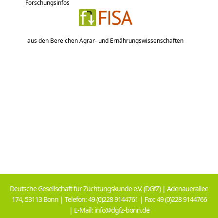
Forschungsinfos
aus den Bereichen Agrar- und Ernährungswissenschaften
Deutsche Gesellschaft für Züchtungskunde e.V. (DGfZ) | Adenauerallee
174, 53113 Bonn | Telefon: 49 (0)228 9144761 | Fax: 49 (0)228 9144766
| E-Mail: info@dgfz-bonn.de