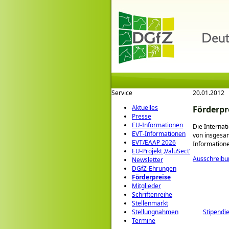
Service
20.01.2012
Aktuelles
Förderpr
Presse
EU-Informationen
Die Internat
EVT-Informationen
von insgesa
EVT/EAAP 2026
Informatione
EU-Projekt ‚ValuSect‘
Ausschreibu
Newsletter
DGfZ-Ehrungen
Förderpreise
Mitglieder
Schriftenreihe
Stellenmarkt
Stipendi
Stellungnahmen
Termine