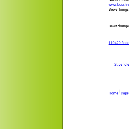
www.bosch-st
Bewerbungsv
Bewerbunge
110420 Rober
Stipendi
Home
Impr