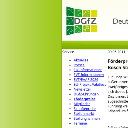
Service
09.05.2011
Aktuelles
Förderpr
Presse
Bosch St
EU-Informationen
EVT-Informationen
Für junge Wi
EVT/EAAP 2026
außerunivers
EU-Projekt ‚ValuSect‘
zweijähriges
Newsletter
sich dieses
DGfZ-Ehrungen
Disziplinen.
Förderpreise
zugeschnitte
Mitglieder
Führungskräf
Schriftenreihe
Stipendium 
Stellenmarkt
Stellungnahmen
Termine
Nähere Infor