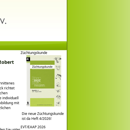
Züchtungskunde
Robert
hnittenes
k richtet
ichen
 individuell
kbildung mit
zlichen
Die neue Züchtungskunde
ist da Heft 4/2026!
EVT/EAAP 2026
den Sie unter