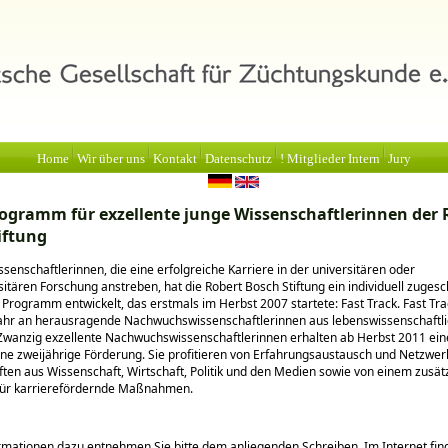
Home
Wir über uns
Kontakt
Datenschutz
! Mitglieder Intern
Jury
ogramm für exzellente junge Wissenschaftlerinnen der 
iftung
ssenschaftlerinnen, die eine erfolgreiche Karriere in der universitären oder
itären Forschung anstreben, hat die Robert Bosch Stiftung ein individuell zugesc
 Programm entwickelt, das erstmals im Herbst 2007 startete: Fast Track. Fast Trac
 Jahr an herausragende Nachwuchswissenschaftlerinnen aus lebenswissenschaftl
 Zwanzig exzellente Nachwuchswissenschaftlerinnen erhalten ab Herbst 2011 eine
ne zweijährige Förderung. Sie profitieren von Erfahrungsaustausch und Netzwer
ten aus Wissenschaft, Wirtschaft, Politik und den Medien sowie von einem zusät
für karrierefördernde Maßnahmen.
mationen dazu entnehmen Sie bitte dem anliegenden Schreiben. Im Internet fin