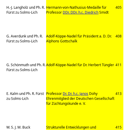
H.-J.
Langholz und Ph. R.
Hermann-von-Nathusius-Medaille für
405
Fürst zu Solms-Lich
Professor
DDr. DDr. h.c. Diedrich
Smidt
G. Averdunk und Ph. R.
Adolf-Köppe-Nadel für Präsident a. D. Dr.
408
Fürst zu Solms-Lich
Alphons Gottschalk
G. Schönmuth und Ph. R.
Adolf-Köppe-Nadel für Dr. Herbert Tüngler
411
Fürst zu Solms-Lich
E. Kalm und Ph. R. Fürst
Professor
Dr. Dr. h.c. Janos
Dohy
413
zu Solms-Lich
Ehrenmitglied der Deutschen Gesellschaft
für Züchtungskunde e. V.
W. S. J. M. Buck
Strukturelle Entwicklungen und
415