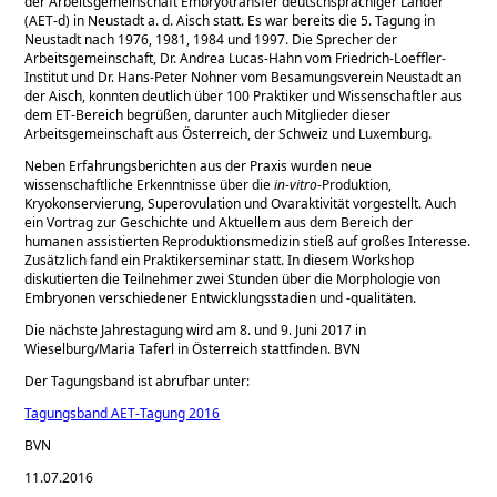
der Arbeitsgemeinschaft Embryotransfer deutschsprachiger Länder
(AET-d) in Neustadt a. d. Aisch statt. Es war bereits die 5. Tagung in
Neustadt nach 1976, 1981, 1984 und 1997. Die Sprecher der
Arbeitsgemeinschaft, Dr. Andrea Lucas-Hahn vom Friedrich-Loeffler-
Institut und Dr. Hans-Peter Nohner vom Besamungsverein Neustadt an
der Aisch, konnten deutlich über 100 Praktiker und Wissenschaftler aus
dem ET-Bereich begrüßen, darunter auch Mitglieder dieser
Arbeitsgemeinschaft aus Österreich, der Schweiz und Luxemburg.
Neben Erfahrungsberichten aus der Praxis wurden neue
wissenschaftliche Erkenntnisse über die
in-vitro
-Produktion,
Kryokonservierung, Superovulation und Ovaraktivität vorgestellt. Auch
ein Vortrag zur Geschichte und Aktuellem aus dem Bereich der
humanen assistierten Reproduktionsmedizin stieß auf großes Interesse.
Zusätzlich fand ein Praktikerseminar statt. In diesem Workshop
diskutierten die Teilnehmer zwei Stunden über die Morphologie von
Embryonen verschiedener Entwicklungsstadien und -qualitäten.
Die nächste Jahrestagung wird am 8. und 9. Juni 2017 in
Wieselburg/Maria Taferl in Österreich stattfinden. BVN
Der Tagungsband ist abrufbar unter:
Tagungsband AET-Tagung 2016
BVN
11.07.2016