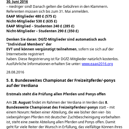
30. Juni 2016
– niedriger sind! Danach gelten die Gebühren in den Klammern.
Referenten müssen sich bis zum 31. Mai anmelden.
EAAP Mitglieder 480 £ (575 £)
Nicht-Mitglieder 530 £ (635 £)
EAAP Mitglied – Studenten 240 £ (285 £)
Nicht-Mitglieder – Studenten 290 £ (350 £)
Denken Sie daran: DGfZ-Mitglieder sind automatisch auch
Individual Members
der
EVT und können vergünstigt teilnehmen
, sofern sie sich auf der
Internetseite registriert
haben. Diese Registrierung ist für DGfZ-Mitglieder natürlich kostenlos.
Ausführliche Informationen erhalten Sie unter:
www.eaap2016.org
28.08.2016
5. 8. Bundesweites Championat der Freizeitpferde/-ponys
auf der Verdiana
Erstmals steht die Prüfung allen Pferden und Ponys offen
Am
28. August
findet im Rahmen der Verdiana in Verden das
8.
Bundesweite Championat des Freizeitpferdes/-ponys
statt – mit
einem Novum: Neben einer Abteilung, die wie bisher den vier- bis
siebenjährigen Pferden mit deutscher Zuchtbescheinigung vorbehalten
ist, steht eine zweite Abteilung allen Pferden und Ponys offen. Damit
geht für viele Reiter der Wunsch in Erfüllung, das vielfältige Können ihres