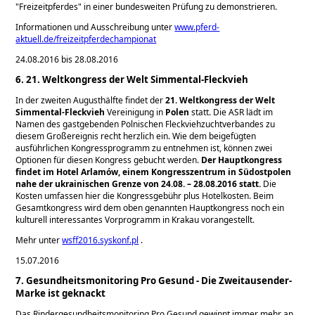
Freizeitpferdes
in einer bundesweiten Prüfung zu demonstrieren.
Informationen und Ausschreibung unter
www.pferd-
aktuell.de/freizeitpferdechampionat
24.08.2016 bis 28.08.2016
6. 21. Weltkongress der Welt Simmental‐Fleckvieh
In der zweiten Augusthälfte findet der
21. Weltkongress der Welt
Simmental
‐Fleckvieh
Vereinigung in
Polen
statt. Die ASR lädt im
Namen des gastgebenden Polnischen Fleckviehzuchtverbandes zu
diesem Großereignis recht herzlich ein. Wie dem beigefügten
ausführlichen Kongressprogramm zu entnehmen ist, können zwei
Optionen für diesen Kongress gebucht werden.
Der Hauptkongress
findet im Hotel Arlamów, einem Kongresszentrum in Südostpolen
nahe der ukrainischen Grenze von 24.08. – 28.08.2016 statt.
Die
Kosten umfassen hier die Kongressgebühr plus Hotelkosten. Beim
Gesamtkongress wird dem oben genannten Hauptkongress noch ein
kulturell interessantes Vorprogramm in Krakau vorangestellt.
Mehr unter
wsff2016.syskonf.pl
.
15.07.2016
7. Gesundheitsmonitoring Pro Gesund - Die Zweitausender-
Marke ist geknackt
Das Rindergesundheitsmonitoring Pro Gesund gewinnt immer mehr an