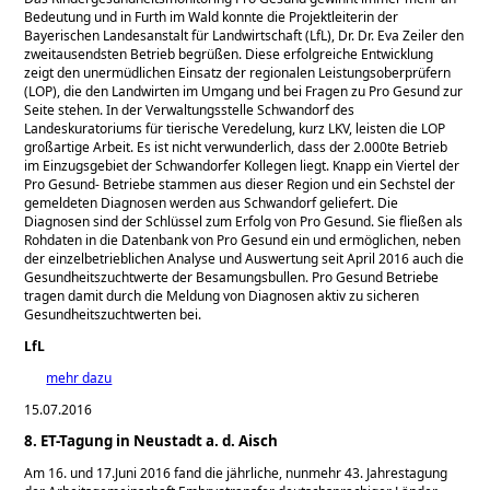
Bedeutung und in Furth im Wald konnte die Projektleiterin der
Bayerischen Landesanstalt für Landwirtschaft (LfL), Dr. Dr. Eva Zeiler den
zweitausendsten Betrieb begrüßen. Diese erfolgreiche Entwicklung
zeigt den unermüdlichen Einsatz der regionalen Leistungsoberprüfern
(LOP), die den Landwirten im Umgang und bei Fragen zu Pro Gesund zur
Seite stehen. In der Verwaltungsstelle Schwandorf des
Landeskuratoriums für tierische Veredelung, kurz LKV, leisten die LOP
großartige Arbeit. Es ist nicht verwunderlich, dass der 2.000te Betrieb
im Einzugsgebiet der Schwandorfer Kollegen liegt. Knapp ein Viertel der
Pro Gesund- Betriebe stammen aus dieser Region und ein Sechstel der
gemeldeten Diagnosen werden aus Schwandorf geliefert. Die
Diagnosen sind der Schlüssel zum Erfolg von Pro Gesund. Sie fließen als
Rohdaten in die Datenbank von Pro Gesund ein und ermöglichen, neben
der einzelbetrieblichen Analyse und Auswertung seit April 2016 auch die
Gesundheitszuchtwerte der Besamungsbullen. Pro Gesund Betriebe
tragen damit durch die Meldung von Diagnosen aktiv zu sicheren
Gesundheitszuchtwerten bei.
LfL
mehr dazu
15.07.2016
8. ET-Tagung in Neustadt a. d. Aisch
Am 16. und 17.Juni 2016 fand die jährliche, nunmehr 43. Jahrestagung