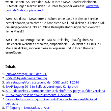
wenn Sie den RSS-Feed der DGfZ in Ihren News-Reader einbinden.
Hilfestellungen hierzu finden Sie unter folgender Adresse:
www.zds-
bonn.de/index.php?rssfeed
.
Wenn Sie diesen Newsletter erhalten, ohne dass Sie diesen Service
bestellt haben, vernichten Sie bitte diese Mail und klicken auf keinen Fall
die angegebenen Links an. Ohne Bezugsbestätigung verschicken wir
keine Mails!!!!
WICHTIG: Da betrügerische E-Mails (
Phishing
) häufig Links zu
unsicheren Websites enthalten, empfiehlt die DGfZ nicht auf Links in E-
Mails zu klicken, sondern diese zu kopieren und in Ihren Browser
einzufügen.
Inhalt
Innovationstage 2016 der BLE
DGfZ-Mitgliederversammlung
Jahrestagung/Vortragstagung der DGfZ und GfT 2016
EAAP Tagung 2016 in Belfast, Vereinigtes Königreich
8. Bundesweites Championat der Freizeitpferde/-ponys auf der Verdiana
21. Weltkongress der Welt Simmental‐Fleckvieh
Gesundheitsmonitoring Pro Gesund - Die Zweitausender-Marke ist
geknackt
ET-Tagung in Neustadt a. d. Aisch