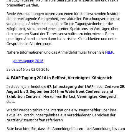
Institut, in dessen Räumen die Beiträge aus Wissenschaft und Praxis
präsentiert werden.
Beide Veranstaltungen bieten zum einen für die forschenden Institute
die hervorragende Gelegenheit, ihre aktuellen Forschungsergebnisse
vorzustellen. Andererseits besteht für die Tagungsteilnehmer die
Möglichkeit, sich anhand eines breiten Spektrums an Vorträgen über
den neuesten Stand der Tierwissenschaften zu informieren. Beim
geselligen Abend stehen dann kulinarische Köstlichkeiten und nette
Gespräche im Vordergrund.
Nähere Informationen und das Anmeldeformular finden Sie
HIER
.
Jahrestagung 2016
29.08.2016 bis 02.09.2016
4. EAAP Tagung 2016 in Belfast, Vereinigtes Königreich
In diesem Jahr findet die
67. Jahrestagung der EAAP
in der Zeit vom
29.
August bis
2. September 2016 im Waterfront Conference and
Exhibition Centre
im Herzen von
Belfast,
Vereinigtes Königreich
,
statt.
Wieder werden zahlreiche internationale Wissenschaftler über ihre
aktuellen Forschungsergebnisse aus verschiedenen Bereichen der
Nutztierwissenschaften referieren.
Bitte beachten Sie, dass die Anmeldegebühren – bei Anmeldung bis zum