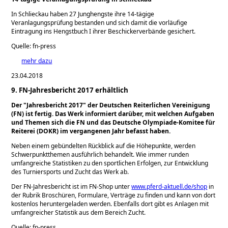
In Schlieckau haben 27 Junghengste ihre 14-tägige
Veranlagungsprüfung bestanden und sich damit die vorläufige
Eintragung ins Hengstbuch I ihrer Beschickerverbände gesichert.
Quelle: fn-press
mehr dazu
23.04.2018
9. FN-Jahresbericht 2017 erhältlich
Der
Jahresbericht 2017
der Deutschen Reiterlichen Vereinigung
(FN) ist fertig. Das Werk informiert darüber, mit welchen Aufgaben
und Themen sich die FN und das Deutsche Olympiade-Komitee für
Reiterei (DOKR) im vergangenen Jahr befasst haben.
Neben einem gebündelten Rückblick auf die Höhepunkte, werden
Schwerpunktthemen ausführlich behandelt. Wie immer runden
umfangreiche Statistiken zu den sportlichen Erfolgen, zur Entwicklung
des Turniersports und Zucht das Werk ab.
Der FN-Jahresbericht ist im FN-Shop unter
www.pferd-aktuell.de/shop
in
der Rubrik Broschüren, Formulare, Verträge zu finden und kann von dort
kostenlos heruntergeladen werden. Ebenfalls dort gibt es Anlagen mit
umfangreicher Statistik aus dem Bereich Zucht.
Quelle: fn-press