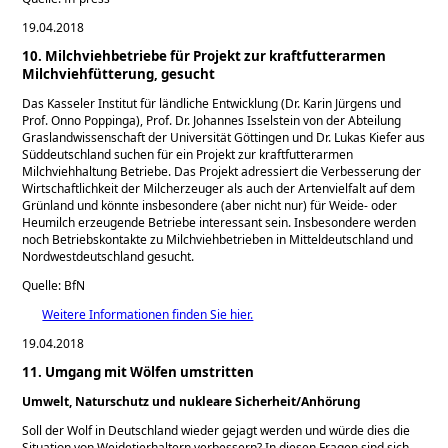
19.04.2018
10. Milchviehbetriebe für Projekt zur kraftfutterarmen
Milchviehfütterung, gesucht
Das Kasseler Institut für ländliche Entwicklung (Dr. Karin Jürgens und
Prof. Onno Poppinga), Prof. Dr. Johannes Isselstein von der Abteilung
Graslandwissenschaft der Universität Göttingen und Dr. Lukas Kiefer aus
Süddeutschland suchen für ein Projekt zur kraftfutterarmen
Milchviehhaltung Betriebe. Das Projekt adressiert die Verbesserung der
Wirtschaftlichkeit der Milcherzeuger als auch der Artenvielfalt auf dem
Grünland und könnte insbesondere (aber nicht nur) für Weide- oder
Heumilch erzeugende Betriebe interessant sein. Insbesondere werden
noch Betriebskontakte zu Milchviehbetrieben in Mitteldeutschland und
Nordwestdeutschland gesucht.
Quelle: BfN
Weitere Informationen finden Sie hier.
19.04.2018
11. Umgang mit Wölfen umstritten
Umwelt, Naturschutz und nukleare Sicherheit/Anhörung
Soll der Wolf in Deutschland wieder gejagt werden und würde dies die
Situation von Weidetierhaltern verbessern? In diesen Fragen sind sich