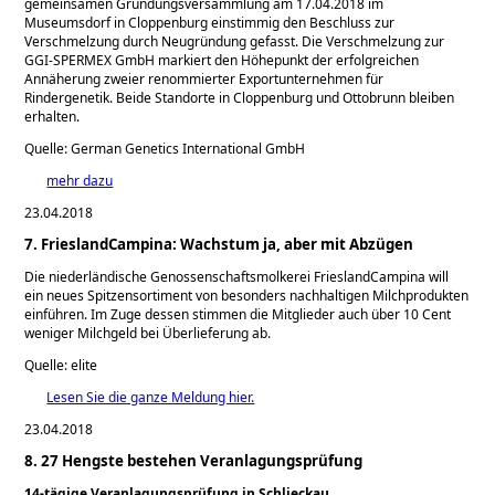
gemeinsamen Gründungsversammlung am 17.04.2018 im
Museumsdorf in Cloppenburg einstimmig den Beschluss zur
Verschmelzung durch Neugründung gefasst. Die Verschmelzung zur
GGI-SPERMEX GmbH markiert den Höhepunkt der erfolgreichen
Annäherung zweier renommierter Exportunternehmen für
Rindergenetik. Beide Standorte in Cloppenburg und Ottobrunn bleiben
erhalten.
Quelle: German Genetics International GmbH
mehr dazu
23.04.2018
7. FrieslandCampina: Wachstum ja, aber mit Abzügen
Die niederländische Genossenschaftsmolkerei FrieslandCampina will
ein neues Spitzensortiment von besonders nachhaltigen Milchprodukten
einführen. Im Zuge dessen stimmen die Mitglieder auch über 10 Cent
weniger Milchgeld bei Überlieferung ab.
Quelle: elite
Lesen Sie die ganze Meldung hier.
23.04.2018
8. 27 Hengste bestehen Veranlagungsprüfung
14-tägige Veranlagungsprüfung in Schlieckau