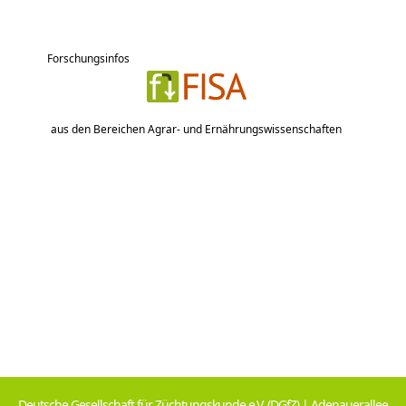
Forschungsinfos
aus den Bereichen Agrar- und Ernährungswissenschaften
Deutsche Gesellschaft für Züchtungskunde e.V. (DGfZ) | Adenauerallee