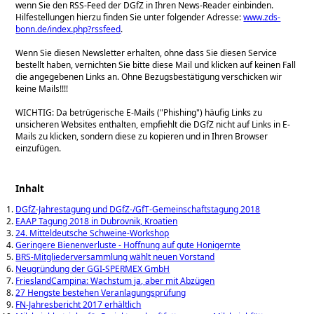
wenn Sie den RSS-Feed der DGfZ in Ihren News-Reader einbinden.
Hilfestellungen hierzu finden Sie unter folgender Adresse:
www.zds-
bonn.de/index.php?rssfeed
.
Wenn Sie diesen Newsletter erhalten, ohne dass Sie diesen Service
bestellt haben, vernichten Sie bitte diese Mail und klicken auf keinen Fall
die angegebenen Links an. Ohne Bezugsbestätigung verschicken wir
keine Mails!!!!
WICHTIG: Da betrügerische E-Mails (
Phishing
) häufig Links zu
unsicheren Websites enthalten, empfiehlt die DGfZ nicht auf Links in E-
Mails zu klicken, sondern diese zu kopieren und in Ihren Browser
einzufügen.
Inhalt
DGfZ-Jahrestagung und DGfZ-/GfT-Gemeinschaftstagung 2018
EAAP Tagung 2018 in Dubrovnik, Kroatien
24. Mitteldeutsche Schweine-Workshop
Geringere Bienenverluste - Hoffnung auf gute Honigernte
BRS-Mitgliederversammlung wählt neuen Vorstand
Neugründung der GGI-SPERMEX GmbH
FrieslandCampina: Wachstum ja, aber mit Abzügen
27 Hengste bestehen Veranlagungsprüfung
FN-Jahresbericht 2017 erhältlich