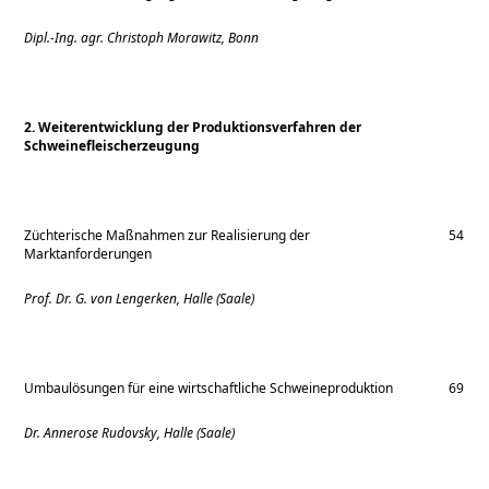
Dipl.-Ing. agr. Christoph Morawitz, Bonn
2. Weiterentwicklung der Produktionsverfahren der
Schweinefleischerzeugung
Züchterische Maßnahmen zur Realisierung der
54
Marktanforderungen
Prof. Dr. G. von Lengerken, Halle (Saale)
Umbaulösungen für eine wirtschaftliche Schweineproduktion
69
Dr. Annerose Rudovsky, Halle (Saale)