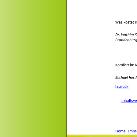
Was kostet 
Dr. Joachim 
Brandenbur
Komfort im M
Michael Herd
[Zurück]
Inhaltsv
Home
Impr