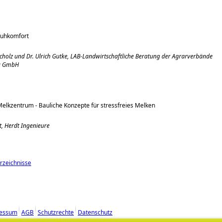
Kuhkomfort
Scholz und Dr. Ulrich Gutke, LAB-Landwirtschaftliche Beratung der Agrarverbände
g GmbH
elkzentrum - Bauliche Konzepte für stressfreies Melken
t, Herdt Ingenieure
erzeichnisse
essum
AGB
Schutzrechte
Datenschutz