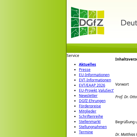
Service
Inhaltsverz
Aktuelles
Presse
EU-Informationen
EVT-Informationen
Vorwort
EVT/EAAP 2026
EU-Projekt ‚ValuSect‘
Newsletter
Prof. Dr. Ot
DGfZ-Ehrungen
Förderpreise
Mitglieder
Schriftenreihe
Stellenmarkt
Begrüßung u
Stellungnahmen
Termine
Dr. Matthias