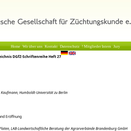
Home
Wir über uns
Kontakt
Datenschutz
! Mitglieder Intern
Jury
eichnis DGfZ-Schriftenreihe Heft 27
to Kaufmann, Humboldt-Universität zu Berlin
nd Eröffnung
 Platen, LAB-Landwirtschaftliche Beratung der Agrarverbände Brandenburg GmbH