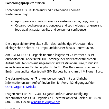
Forschungsprojekte
starten.
Forschende aus Deutschland sind für folgende Themen
förderberechtigt:
Appropriate and robust livestock systems: cattle, pigs, poultry
Organic food processing concepts and technologies for ensuring
food quality, sustainability and consumer confidence
Die eingereichten Projekte sollen das nachhaltige Wachstum des
ökologischen Sektors in Europa und darüber hinaus unterstützen.
Am ERA-NET CORE Organic nehmen insgesamt 25 Partner aus 19
europäischen Ländern teil. Die Fördergelder der Partner für diesen
Aufruf belaufen sich auf insgesamt rund 13 Millionen Euro, zuzüglich
einer finanziellen Förderung durch die EU. Das Bundesministerum für
Ernährung und Landwirtschaft (BMEL) beteiligt sich mit 1 Millionen Euro.
Die Vorankündigung (
Pre -Announcement
) mit ausführlichen
Informationen zum Aufruf finden Sie hier: Vorankündigung auf der
CORE-Organic-Website
Fragen zum ERA-NET CORE Organic und zur Vorankündigung
beantwortet das CORE Organic Call Secretariat: Arnd Baßler (Tel: 0228
6845 3506, E-Mail:
arnd.bassler@ble.de
)