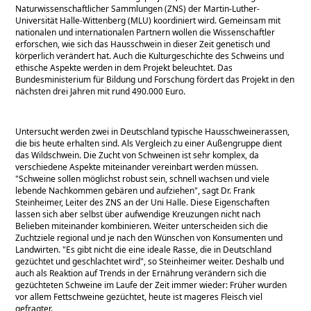
Naturwissenschaftlicher Sammlungen (ZNS) der Martin-Luther-
Universität Halle-Wittenberg (MLU) koordiniert wird. Gemeinsam mit
nationalen und internationalen Partnern wollen die Wissenschaftler
erforschen, wie sich das Hausschwein in dieser Zeit genetisch und
körperlich verändert hat. Auch die Kulturgeschichte des Schweins und
ethische Aspekte werden in dem Projekt beleuchtet. Das
Bundesministerium für Bildung und Forschung fördert das Projekt in den
nächsten drei Jahren mit rund 490.000 Euro.
Untersucht werden zwei in Deutschland typische Hausschweinerassen,
die bis heute erhalten sind. Als Vergleich zu einer Außengruppe dient
das Wildschwein. Die Zucht von Schweinen ist sehr komplex, da
verschiedene Aspekte miteinander vereinbart werden müssen.
Schweine sollen möglichst robust sein, schnell wachsen und viele
lebende Nachkommen gebären und aufziehen
, sagt Dr. Frank
Steinheimer, Leiter des ZNS an der Uni Halle. Diese Eigenschaften
lassen sich aber selbst über aufwendige Kreuzungen nicht nach
Belieben miteinander kombinieren. Weiter unterscheiden sich die
Zuchtziele regional und je nach den Wünschen von Konsumenten und
Landwirten.
Es gibt nicht die eine ideale Rasse, die in Deutschland
gezüchtet und geschlachtet wird
, so Steinheimer weiter. Deshalb und
auch als Reaktion auf Trends in der Ernährung verändern sich die
gezüchteten Schweine im Laufe der Zeit immer wieder: Früher wurden
vor allem Fettschweine gezüchtet, heute ist mageres Fleisch viel
gefragter.