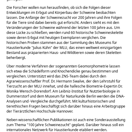
Die Forscher wollen nun herausfinden, ob sich die Folgen dieser
Entwicklungen im Erbgut und Körperbau der Schweine beobachten
lassen. Die Anfänge der Schweinezucht vor 200 Jahren und ihre Folgen
für die Tiere sind dabei bereits gut erforscht. Anders sieht es mit den
Veränderungen der Schweine während der letzten 100 Jahre aus. Um
diese Lücke zu schließen, werden rund 60 historische Schweineskelette
sowie deren Erbgut mit heutigen Exemplaren verglichen. Die
historischen Proben stammen aus der Sammlung des Museums für
Haustierkunde
Julius Kühn
der MLU, das einen weltweit einzigartigen
Bestand aus präparierten Haus- und Wildtieren sowie deren Skeletten
beherbergt.
Über moderne Verfahren der sogenannten Geomorphometrie lassen
sich etwa die Schädelform und Knochendicke genau bestimmen und
vergleichen. Unterstützt wird das ZNS-Team dabei durch den
Agrarwissenschaftler Prof. Dr. Hermann Swalve, der den Lehrstuhl für
Tierzucht an der MLU innehat, und die hallesche Biometrie-Expertin Dr.
Monika Wensch-Dorendorf. Am Leibniz-Institut für Nutztierbiologie in
Dummerstorf und dem Museum für Naturkunde Berlin werden die DNA-
Analysen und -Vergleiche durchgeführt. Mit kulturhistorischen und
tierethischen Fragen beschäftigt sich darüber hinaus eine Arbeitsgruppe
der Tierärztlichen Hochschule Hannover.
Neben wissenschaftlichen Publikationen ist auch eine Sonderausstellung
zum Thema
100 Jahre Schweinezucht
geplant. Darüber hinaus soll ein
internationales Netzwerk für Haustierkunde etabliert werden.