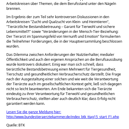
Arbeitskreisen über Themen, die dem Berufsstand unter den Nägeln
brennen.
Im Ergebnis der zum Teil sehr kontroversen Diskussionen in den
Arbeitskreisen
Zucht und Qualzucht von Klein- und Heimtieren
,
Tierärztliche Bestandsbetreuung – Garant für Tierwohl und sichere
Lebensmittel?!
sowie
Veränderungen in der Mensch-Tier-Beziehung:
Der Tierarzt im Spannungsfeld von Vernunft und Emotion
formulierten
die Teilnehmer Forderungen, die in der Hauptversammlung beschlossen
wurden.
Das Dilemma zwischen Anforderungen der Nutztierhalter, medialer
Öffentlichkeit und auch den eigenen Ansprüchen an die Berufsausübung
wurde kontrovers diskutiert. Einig war man sich schnell, dass
tierärztliche Bestandsbetreuung einen Mehrwert für Tiergesundheit,
Tierschutz und gesundheitlichen Verbraucherschutz darstellt. Die Frage
nach der Ausgestaltung einer solchen und wie weit die Verantwortung
der Tierärzte auch im gesellschaftlichen Kontext geht, ließ sich dagegen
nicht so leicht beantworten. Am Ende bekannten sich die Tierärzte
eindeutig zu ihrer Verantwortung für Tierwohl und gesundheitlichen
Verbraucherschutz, stellten aber auch deutlich klar, dass Erfolg nicht
garantiert werden kann.
Lesen Sie die ganze Meldung hier:
http://www.bundestieraerztekammer.de/index_btk_ttag15_start_F1.php
Quelle: BTK