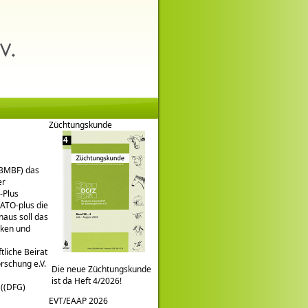
Züchtungskunde
(BMBF) das
er
-Plus
ATO-plus die
naus soll das
rken und
liche Beirat
rschung e.V.
Die neue Züchtungskunde
ist da Heft 4/2026!
 ((DFG)
EVT/EAAP 2026