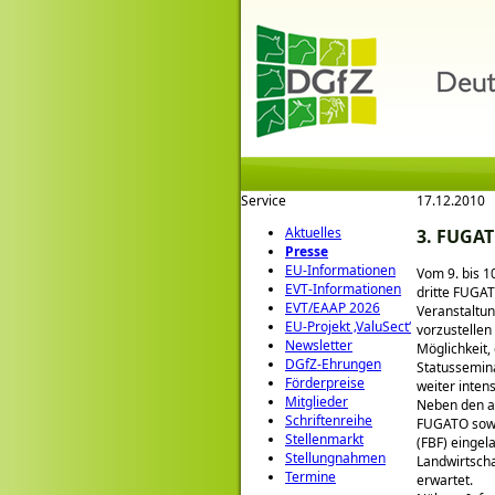
Service
17.12.2010
Aktuelles
3. FUGAT
Presse
EU-Informationen
Vom 9. bis 1
EVT-Informationen
dritte FUGAT
EVT/EAAP 2026
Veranstaltun
EU-Projekt ‚ValuSect‘
vorzustellen
Newsletter
Möglichkeit,
DGfZ-Ehrungen
Statussemin
Förderpreise
weiter intens
Mitglieder
Neben den ak
Schriftenreihe
FUGATO sowie
Stellenmarkt
(FBF) eingel
Stellungnahmen
Landwirtsch
Termine
erwartet.