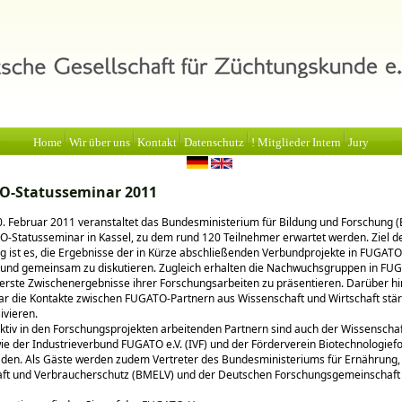
Home
Wir über uns
Kontakt
Datenschutz
! Mitglieder Intern
Jury
O-Statusseminar 2011
0. Februar 2011 veranstaltet das Bundesministerium für Bildung und Forschung 
O-Statusseminar in Kassel, zu dem rund 120 Teilnehmer erwartet werden. Ziel d
g ist es, die Ergebnisse der in Kürze abschließenden Verbundprojekte in FUGATO
 und gemeinsam zu diskutieren. Zugleich erhalten die Nachwuchsgruppen in FUG
 erste Zwischenergebnisse ihrer Forschungsarbeiten zu präsentieren. Darüber hi
ar die Kontakte zwischen FUGATO-Partnern aus Wissenschaft und Wirtschaft stä
ivieren.
tiv in den Forschungsprojekten arbeitenden Partnern sind auch der Wissenschaft
 der Industrieverbund FUGATO e.V. (IVF) und der Förderverein Biotechnologiefo
aden. Als Gäste werden zudem Vertreter des Bundesministeriums für Ernährung,
aft und Verbraucherschutz (BMELV) und der Deutschen Forschungsgemeinschaft