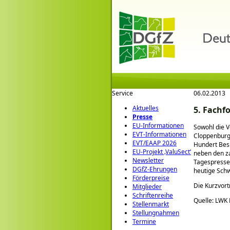
Service
06.02.2013
Aktuelles
5. Fachf
Presse
EU-Informationen
Sowohl die V
EVT-Informationen
Cloppenburg
EVT/EAAP 2026
Hundert Besu
EU-Projekt ‚ValuSect‘
neben den z
Newsletter
Tagespresse
DGfZ-Ehrungen
heutige Schw
Förderpreise
Die Kurzvort
Mitglieder
Schriftenreihe
Quelle: LWK
Stellenmarkt
Stellungnahmen
Termine