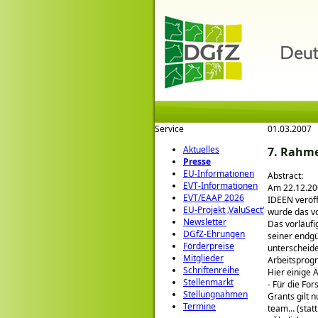
Service
01.03.2007
Aktuelles
7. Rahm
Presse
EU-Informationen
Abstract:
EVT-Informationen
Am 22.12.20
EVT/EAAP 2026
IDEEN veröff
EU-Projekt ‚ValuSect‘
wurde das vo
Newsletter
Das vorläuf
DGfZ-Ehrungen
seiner endg
Förderpreise
unterscheide
Mitglieder
Arbeitsprogr
Schriftenreihe
Hier einige 
Stellenmarkt
- Für die Fo
Stellungnahmen
Grants gilt 
Termine
team… (statt