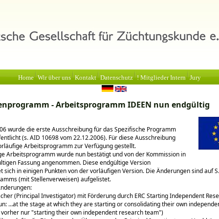
Home
Wir über uns
Kontakt
Datenschutz
! Mitglieder Intern
Jury
enprogramm - Arbeitsprogramm IDEEN nun endgültig
06 wurde die erste Ausschreibung für das Spezifische Programm
entlicht (s. AID 10698 vom 22.12.2006). Für diese Ausschreibung
rläufige Arbeitsprogramm zur Verfügung gestellt.
ige Arbeitsprogramm wurde nun bestätigt und von der Kommission in
ültigen Fassung angenommen. Diese endgültige Version
t sich in einigen Punkten von der vorläufigen Version. Die Änderungen sind auf S
amms (mit Stellenverweisen) aufgelistet.
Änderungen:
rscher (Principal Investigator) mit Förderung durch ERC Starting Independent Res
nun: …at the stage at which they are starting or consolidating their own independ
 vorher nur "starting their own independent research team")