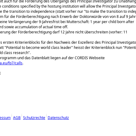
gilt auch für die Förderung des Übergangs des Principal Investigator zu Unabhängig
 conditions specified by the hostung institution will allow the Principal Investgat
te the transition to independence (statt vorher nur "to make the transition to ind
um für die Förderberechtigung nach Erwerb der Doktorwürde von von 8 auf 9 Jahr
eine Verlängerung der 9-Jahresfrist bei Mutterschaft: 1 year per child born after
d sowie accumulation of actual time off.
gerung der Förderberechtigung darf 12 Jahre nicht überschreiten (vorher: 11
des ersten Kriterienblocks für den Nachweis der Exzellenz des Principal Investigat
tt "Potential to become world class leader" heisst der Kriterienblock nun "Potenti
d class research".
programm und das Datenblatt liegen auf der CORDIS Webseite
a.eu/fp7/calls
.
I
essum
AGB
Schutzrechte
Datenschutz