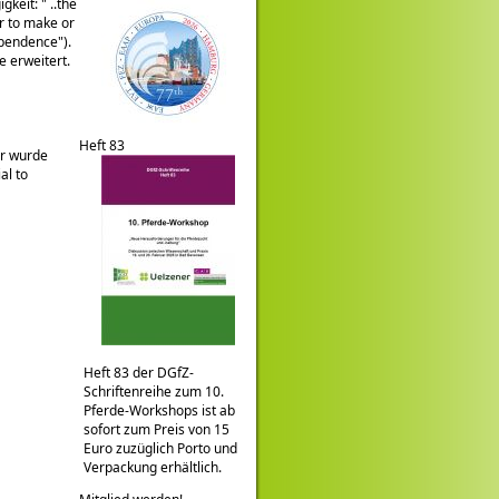
keit: " ..the
or to make or
ependence").
e erweitert.
Heft 83
or wurde
al to
Heft 83 der DGfZ-
Schriftenreihe zum 10.
Pferde-Workshops ist ab
sofort zum Preis von 15
Euro zuzüglich Porto und
Verpackung erhältlich.