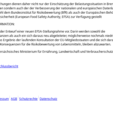
hungen dienen daher nicht nur der Einschätzung der Belastungssituation in Br
en sondern auch der der Verbesserung der nationalen und europäischen Datenl
l dem Bundesinstitut für Risikobewertung (BfR) als auch der Europäischen Behö
sicherheit (European Food Safety Authority, EFSA) zur Verfügung gestellt
ORMATION:
t der Entwurf einer neuen EFSA-Stellungnahme vor. Darin werden sowohl die
nzen als auch ein sich daraus neu abgeleiteter, möglicherweise nochmals niedr
Das Ergebnis der laufenden Konsultation der EU-Mitgliedsstaaten und die sich dar
Konsequenzen für die Risikobewertung von Lebensmitteln, bleiben abzuwarten.
ersächsisches Ministerium für Ernährung, Landwirtschaft und Verbraucherschutz
hlussbericht
essum
AGB
Schutzrechte
Datenschutz