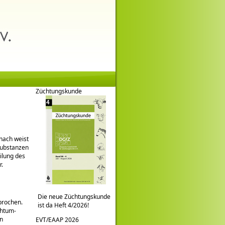
Züchtungskunde
nach weist
lsubstanzen
ilung des
r.
Die neue Züchtungskunde
prochen.
ist da Heft 4/2026!
chtum-
en
EVT/EAAP 2026