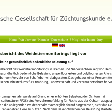
Home
Wir über uns
Kontakt
Datenschutz
! Mitglieder Intern
Jury
sbericht des Weidetiermonitorings liegt vor
 keine gesundheitlich bedenkliche Belastung auf
sbericht des Weidetiermonitorings in Bremen und Niedersachsen liegt vor. Dem
gesundheitlich bedenkliche Belastung an perflourierten und polyflourierten Alky
Aber vom Verzehr von Schafleber wird abgeraten. Das geht aus einer Pressemitte
schen Ministeriums für Ernährung, Landwirtschaft und Verbraucherschutz hervo
ergangenen Jahr wurde auf Grund einer erhöhten Belastung der Ochtum mit
ansulfonsäure (PFOS) eine Verzehrempfehlung für Fische aus der Ochtum ausges
 die anliegenden Weidetierhalter vorsorglich darauf hingewiesen, nicht das O
Tränken ihrer Tiere zu nutzen. Nach dem Bekanntwerden der Belastung startet