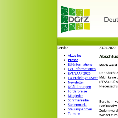
Service
23.04.2020
Aktuelles
Abschlus
Presse
EU-Informationen
Milch weist
EVT-Informationen
Der Abschlus
EVT/EAAP 2026
Milch keine 
EU-Projekt ‚ValuSect‘
(PFAS) auf. 
Newsletter
Niedersächsi
DGfZ-Ehrungen
Förderpreise
Mitglieder
Schriftenreihe
Bereits im v
Stellenmarkt
Perfluorokt
Stellungnahmen
Zudem wurden
Termine
Wasser zum 