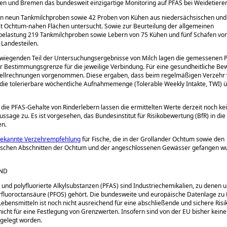
n und Bremen das bundesweit einzigartige Monitoring auf PFAS bei Weidetiere
n neun Tankmilchproben sowie 42 Proben von Kühen aus niedersächsischen un
t Ochtum-nahen Flächen untersucht. Sowie zur Beurteilung der allgemeinen
belastung 219 Tankmilchproben sowie Lebern von 75 Kühen und fünf Schafen vo
Landesteilen.
rwiegenden Teil der Untersuchungsergebnisse von Milch lagen die gemessenen 
r Bestimmungsgrenze für die jeweilige Verbindung. Für eine gesundheitliche Be
llrechnungen vorgenommen. Diese ergaben, dass beim regelmäßigen Verzehr
die tolerierbare wöchentliche Aufnahmemenge (Tolerable Weekly Intakte, TWI) ü
 die PFAS-Gehalte von Rinderlebern lassen die ermittelten Werte derzeit noch ke
ussage zu. Es ist vorgesehen, das Bundesinstitut für Risikobewertung (BfR) in di
en.
bekannte Verzehrempfehlung
für Fische, die in der Grollander Ochtum sowie den
ischen Abschnitten der Ochtum und der angeschlossenen Gewässer gefangen wur
ND
e und polyfluorierte Alkylsubstanzen (PFAS) sind Industriechemikalien, zu denen u
fluoroctansäure (PFOS) gehört. Die bundesweite und europäische Datenlage zu
Lebensmitteln ist noch nicht ausreichend für eine abschließende und sichere Ri
icht für eine Festlegung von Grenzwerten. Insofern sind von der EU bisher kein
tgelegt worden.