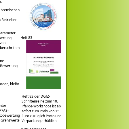
n.
d bremischen
n Betrieben
Parameter
Heft 83
wertung
 von
berschritten
ine
e Bewertung
den, bleibt
Heft 83 der DGfZ-
Schriftenreihe zum 10.
nter
Pferde-Workshops ist ab
 PFAS-
sofort zum Preis von 15
sikobewertung
Euro zuzüglich Porto und
e Grenzwerte
Verpackung erhältlich.