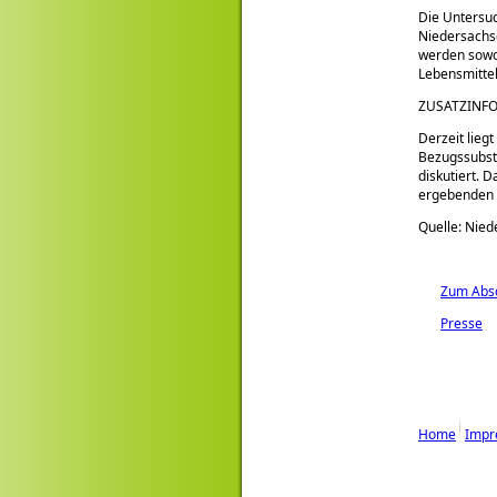
Die Untersuc
Niedersachs
werden sowoh
Lebensmittel
ZUSATZINF
Derzeit lieg
Bezugssubsta
diskutiert. 
ergebenden 
Quelle: Nied
Zum Absc
Presse
Home
Impr