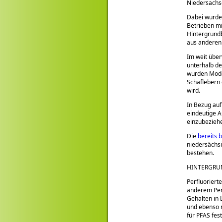
Niedersachse
Dabei wurde
Betrieben mi
Hintergrund
aus anderen 
Im weit übe
unterhalb de
wurden Mode
Schaflebern 
wird.
In Bezug auf
eindeutige A
einzubezieh
Die
bereits 
niedersächs
bestehen.
HINTERGRU
Perfluoriert
anderem Per
Gehalten in 
und ebenso n
für PFAS fes