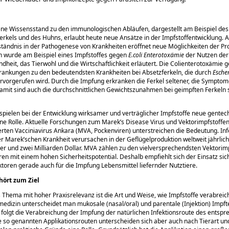
ne Wissensstand zu den immunologischen Abläufen, dargestellt am Beispiel des
rkels und des Huhns, erlaubt heute neue Ansätze in der Impfstoffentwicklung. 
tändnis in der Pathogenese von Krankheiten eröffnet neue Möglichkeiten der Pr
h wurde am Beispiel eines Impfstoffes gegen
E.coli Enterotoxämie
der Nutzen der
ndheit, das Tierwohl und die Wirtschaftlichkeit erläutert. Die Colienterotoxämie 
rankungen zu den bedeutendsten Krankheiten bei Absetzferkeln, die durch
Esche
rvorgerufen wird. Durch die Impfung erkranken die Ferkel seltener, die Symptom
amit sind auch die durchschnittlichen Gewichtszunahmen bei geimpften Ferkeln s
ielen bei der Entwicklung wirksamer und verträglicher Impfstoffe neue gentec
e Rolle. Aktuelle Forschungen zum Marek’s Disease Virus und Vektorimpfstoffen
erten Vacciniavirus Ankara (MVA, Pockenviren) unterstreichen die Bedeutung. Inf
r Marek’schen Krankheit verursachen in der Geflügelproduktion weltweit jährlich
er und zwei Milliarden Dollar. MVA zählen zu den vielversprechendsten Vektorim
ren mit einem hohen Sicherheitspotential. Deshalb empfiehlt sich der Einsatz si
ktoren gerade auch für die Impfung Lebensmittel liefernder Nutztiere.
ört zum Ziel
s Thema mit hoher Praxisrelevanz ist die Art und Weise, wie Impfstoffe verabreic
medizin unterscheidet man mukosale (nasal/oral) und parentale (Injektion) Impft
folgt die Verabreichung der Impfung der natürlichen Infektionsroute des entsp
e so genannten Applikationsrouten unterscheiden sich aber auch nach Tierart und