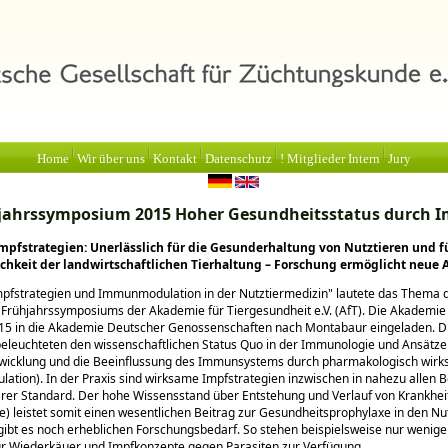
Home
Wir über uns
Kontakt
Datenschutz
! Mitglieder Intern
Jury
jahrssymposium 2015 Hoher Gesundheitsstatus durch 
mpfstrategien: Unerlässlich für die Gesunderhaltung von Nutztieren und f
ichkeit der landwirtschaftlichen Tierhaltung – Forschung ermöglicht neue A
pfstrategien und Immunmodulation in der Nutztiermedizin
lautete das Thema 
 Frühjahrssymposiums der Akademie für Tiergesundheit e.V. (AfT). Die Akademie
015 in die Akademie Deutscher Genossenschaften nach Montabaur eingeladen. D
eleuchteten den wissenschaftlichen Status Quo in der Immunologie und Ansätze 
twicklung und die Beeinflussung des Immunsystems durch pharmakologisch wirk
tion). In der Praxis sind wirksame Impfstrategien inzwischen in nahezu allen 
rer Standard. Der hohe Wissensstand über Entstehung und Verlauf von Krankhei
) leistet somit einen wesentlichen Beitrag zur Gesundheitsprophylaxe in den Nut
 gibt es noch erheblichen Forschungsbedarf. So stehen beispielsweise nur wenige 
ür Wiederkäuer und Impfkonzepte gegen Parasiten zur Verfügung.