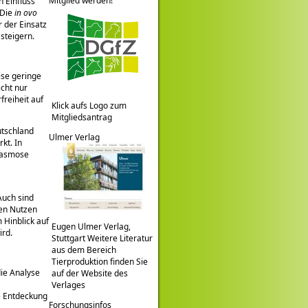
Mitglied werden!
n Einfluss
 Die
in ovo
 der Einsatz
 steigern.
ise geringe
icht nur
reiheit auf
Klick aufs Logo zum
Mitgliedsantrag
utschland
Ulmer Verlag
kt. In
plasmose
Auch sind
nen Nutzen
 Hinblick auf
Eugen Ulmer Verlag,
ird.
Stuttgart Weitere Literatur
aus dem Bereich
Tierproduktion finden Sie
ie Analyse
auf der Website des
Verlages
e Entdeckung
Forschungsinfos