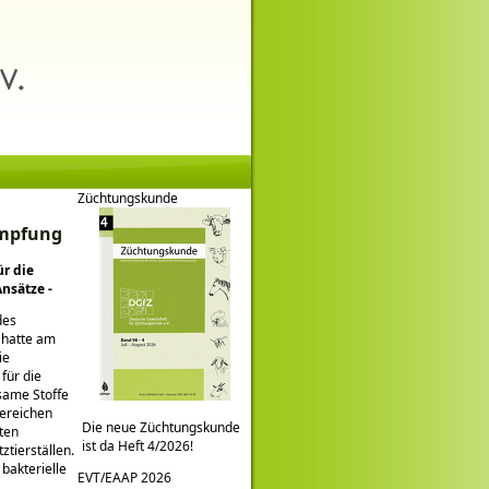
Züchtungskunde
Impfung
ür die
nsätze -
des
 hatte am
ie
für die
same Stoffe
Bereichen
Die neue Züchtungskunde
ten
ist da Heft 4/2026!
ztierställen.
bakterielle
EVT/EAAP 2026