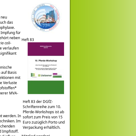
 neu
Auch das
ophylaxe.
 Impfung für
gehört neben
Heft 83
ria
coli
-
e verlaufen
ignifikant
hnische
 auf Basis
ektionen mit
e Verluste
pfstoffen*
cherer MVA-
Heft 83 der DGfZ-
Schriftenreihe zum 10.
Pferde-Workshops ist ab
ht werden. In
sofort zum Preis von 15
echniken. Im
Euro zuzüglich Porto und
rechenden
Verpackung erhältlich.
 Impfstoff.