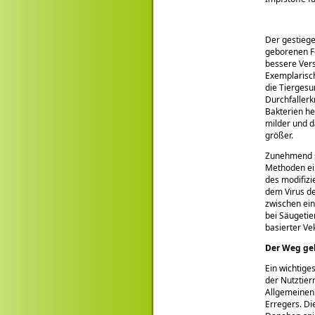
Der gestiege
geborenen Fe
bessere Vers
Exemplarisc
die Tiergesu
Durchfallerk
Bakterien he
milder und d
größer.
Zunehmend sp
Methoden ein
des modifizi
dem Virus de
zwischen ein
bei Säugetie
basierter Ve
Der Weg geh
Ein wichtige
der Nutztier
Allgemeinen 
Erregers. Di