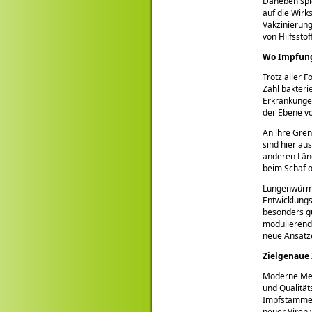
Daneben spie
auf die Wirk
Vakzinierung
von Hilfssto
Wo Impfung 
Trotz aller 
Zahl bakteri
Erkrankungen
der Ebene v
An ihre Gren
sind hier au
anderen Län
beim Schaf 
Lungenwürmer
Entwicklungs
besonders gu
modulierend 
neue Ansätze
Zielgenaue 
Moderne Met
und Qualität
Impfstammes 
neuer Viren 