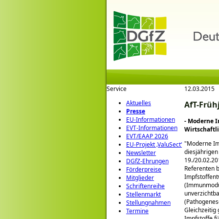
Service
12.03.2015
Aktuelles
AfT-Früh
Presse
EU-Informationen
- Moderne I
EVT-Informationen
Wirtschaftl
EVT/EAAP 2026
Moderne Im
EU-Projekt ‚ValuSect‘
diesjährigen
Newsletter
19./20.02.2
DGfZ-Ehrungen
Referenten b
Förderpreise
Impfstoffen
Mitglieder
(Immunmodula
Schriftenreihe
unverzichtba
Stellenmarkt
(Pathogenese
Stellungnahmen
Gleichzeitig
Termine
Impfstoffe f