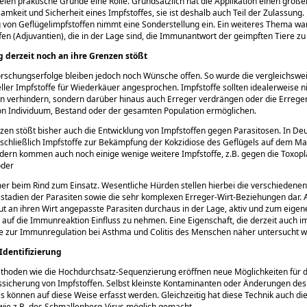
len praktische Gründe eine Rolle. Grundsätzlich hat die Applikation einen große
samkeit und Sicherheit eines Impfstoffes, sie ist deshalb auch Teil der Zulassung.
 von Geflügelimpfstoffen nimmt eine Sonderstellung ein. Ein weiteres Thema war
ffen (Adjuvantien), die in der Lage sind, die Immunantwort der geimpften Tiere zu
derzeit noch an ihre Grenzen stößt
Forschungserfolge bleiben jedoch noch Wünsche offen. So wurde die vergleichswe
eller Impfstoffe für Wiederkäuer angesprochen. Impfstoffe sollten idealerweise n
 verhindern, sondern darüber hinaus auch Erreger verdrängen oder die Erregerf
on Individuum, Bestand oder der gesamten Population ermöglichen.
zen stößt bisher auch die Entwicklung von Impfstoffen gegen Parasitosen. In De
sschließlich Impfstoffe zur Bekämpfung der Kokzidiose des Geflügels auf dem Mar
dern kommen auch noch einige wenige weitere Impfstoffe, z.B. gegen die Toxo
oder
 beim Rind zum Einsatz. Wesentliche Hürden stellen hierbei die verschiedenen
stadien der Parasiten sowie die sehr komplexen Erreger-Wirt-Beziehungen dar. 
t an ihren Wirt angepasste Parasiten durchaus in der Lage, aktiv und zum eige
auf die Immunreaktion Einfluss zu nehmen. Eine Eigenschaft, die derzeit auch im
 zur Immunregulation bei Asthma und Colitis des Menschen näher untersucht w
Identifizierung
hoden wie die Hochdurchsatz-Sequenzierung eröffnen neue Möglichkeiten für d
ssicherung von Impfstoffen. Selbst kleinste Kontaminanten oder Änderungen des
können auf diese Weise erfasst werden. Gleichzeitig hat diese Technik auch di
wie z.B. des Schmallenberg-Virus möglich gemacht.