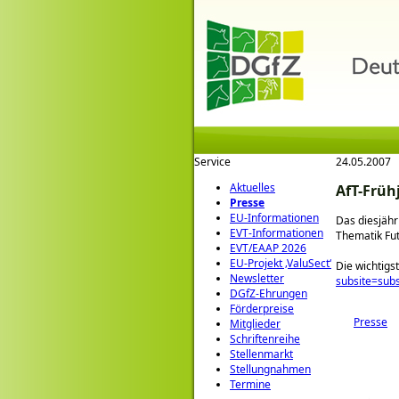
Service
24.05.2007
Aktuelles
AfT-Frü
Presse
EU-Informationen
Das diesjähr
EVT-Informationen
Thematik Fut
EVT/EAAP 2026
EU-Projekt ‚ValuSect‘
Die wichtigs
Newsletter
subsite=sub
DGfZ-Ehrungen
Förderpreise
Presse
Mitglieder
Schriftenreihe
Stellenmarkt
Stellungnahmen
Termine