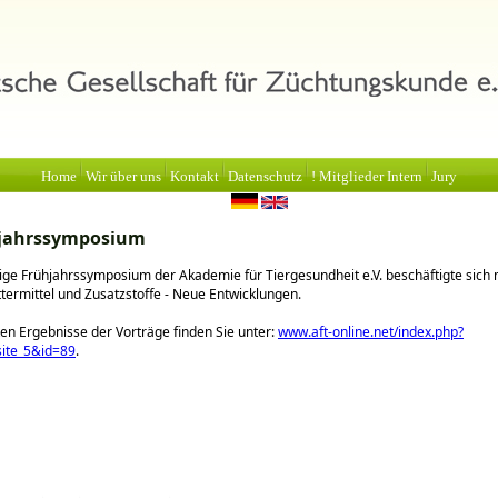
Home
Wir über uns
Kontakt
Datenschutz
! Mitglieder Intern
Jury
hjahrssymposium
ige Frühjahrssymposium der Akademie für Tiergesundheit e.V. beschäftigte sich 
termittel und Zusatzstoffe - Neue Entwicklungen.
ten Ergebnisse der Vorträge finden Sie unter:
www.aft-online.net/index.php?
site_5&id=89
.