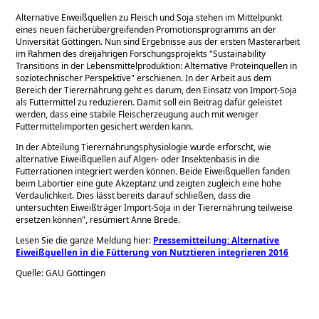
Alternative Eiweißquellen zu Fleisch und Soja stehen im Mittelpunkt
eines neuen fächerübergreifenden Promotionsprogramms an der
Universität Göttingen. Nun sind Ergebnisse aus der ersten Masterarbeit
im Rahmen des dreijährigen Forschungsprojekts
Sustainability
Transitions in der Lebensmittelproduktion: Alternative Proteinquellen in
soziotechnischer Perspektive
erschienen. In der Arbeit aus dem
Bereich der Tierernährung geht es darum, den Einsatz von Import-Soja
als Futtermittel zu reduzieren. Damit soll ein Beitrag dafür geleistet
werden, dass eine stabile Fleischerzeugung auch mit weniger
Futtermittelimporten gesichert werden kann.
In der Abteilung Tierernährungsphysiologie wurde erforscht, wie
alternative Eiweißquellen auf Algen- oder Insektenbasis in die
Futterrationen integriert werden können. Beide Eiweißquellen fanden
beim Labortier eine gute Akzeptanz und zeigten zugleich eine hohe
Verdaulichkeit. Dies lässt bereits darauf schließen, dass die
untersuchten Eiweißträger Import-Soja in der Tierernährung teilweise
ersetzen können", resümiert Anne Brede.
Lesen Sie die ganze Meldung hier:
Pressemitteilung: Alternative
Eiweißquellen in die Fütterung von Nutztieren integrieren 2016
Quelle: GAU Göttingen