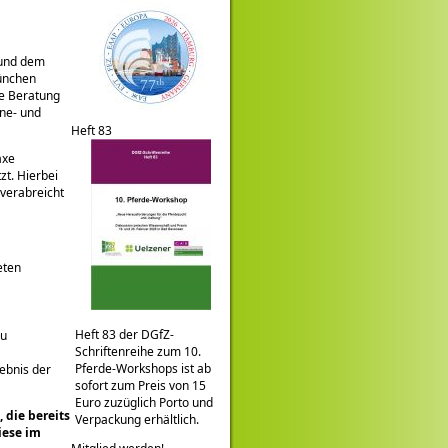
 und dem
München
ge Beratung
ine- und
Heft 83
axe
zt. Hierbei
verabreicht
eten
Heft 83 der DGfZ-
zu
Schriftenreihe zum 10.
Pferde-Workshops ist ab
ebnis der
sofort zum Preis von 15
Euro zuzüglich Porto und
 die bereits
Verpackung erhältlich.
iese im