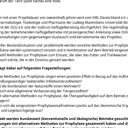
aft der Tiere spielt hierbei eine Rolle.
 mit einer Projektdauer von zweieinhalb Jahren wird vom FiBL Deutschland e.V.
 Pharmakologie, Toxikologie und Pharmazie der Ludwig-Maximilians-Universität 
 der DLG e.V. und der Gallicon Geflügelberatung durchgeführt. Die regelmäßi
g der teilnehmenden Geflügelbetriebe mit praxisgerechter Anleitung sowie Onl
anstaltungen zum gegenseitigen Austausch sind Kernelemente des Projektes.
eller Bestandssituation und -problematik werden einzelne Methoden zur Prophyl
Diese werden systematisch einzeln und in Kombination auf dem Betrieb eingeset
hl Methoden zur Prophylaxe zum Einsatz, die über das Futter und Tränkwasser 
auch solche, die in der Einstreu genutzt werden.
iegt dabei auf folgenden Fragestellungen:
e Methoden zur Prophylaxe zeigen einen positiven Effekt in Bezug auf das Auftr
dlungswürdiger bakterieller Infektionskrankheiten?
t die Kombination der Naturstoffe einen Mehrwert?
 sich eine allgemeine Verbesserung der Tiergesundheit?
n alternative Methoden zur Prophylaxe, die Therapiehäufigkeit auf dem Betrieb 
ngern?
n sich die eingesetzten Prophylaxemaßnahmen positiv auf das ökonomische Erg
- und Legedurchgänge aus?
jekt werden bundesweit (konventionelle und ökologische) Betriebe gesucht,
rungen mit alternativen Methoden zur Prophylaxe gesammelt haben und d