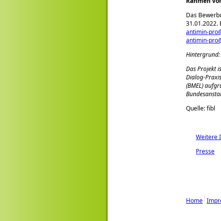
Rahmen von
Das Bewerbu
31.01.2022. 
antimin-pro
antimin-pro@
Hintergrund:
Das Projekt i
Dialog-Praxi
(BMEL) aufgru
Bundesanstal
Quelle: fibl
Weitere I
Presse
Home
Impr