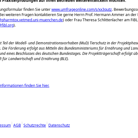
 Praxiserprobungen auf ihren Betrieben weiterentwickeln möchten.
ngsformular finden Sie unter
www.umfrageonline.com/s/xx3qutz
. Bewerbungssc
Bei weiteren Fragen kontaktieren Sie gerne Herrn Prof. Hermann Ammer an der
@pharmtox.vetmed.uni-muenchen.de
) oder Frau Theresa Schlittenlacher am FiBL
fibl.org
).
st Teil der Modell- und Demonstrationsvorhaben (MuD) Tierschutz in der Projektphas
s. Die Förderung erfolgt aus Mitteln des Bundesministeriums für Ernährung und Lan
nd eines Beschlusses des deutschen Bundestages. Die Projektträgerschaft erfolgt üb
t für Landwirtschaft und Ernährung (BLE).
nformationen finden Sie hier.
essum
AGB
Schutzrechte
Datenschutz