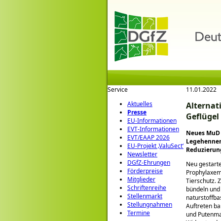
Service
11.01.2022
Aktuelles
Alternat
Presse
Geflügel
EU-Informationen
EVT-Informationen
Neues MuD T
EVT/EAAP 2026
Legehennen
EU-Projekt ‚ValuSect‘
Reduzierung
Newsletter
DGfZ-Ehrungen
Neu gestartet
Förderpreise
Prophylaxe
Mitglieder
Tierschutz. 
Schriftenreihe
bündeln und 
Stellenmarkt
naturstoffba
Stellungnahmen
Auftreten ba
Termine
und Putenma