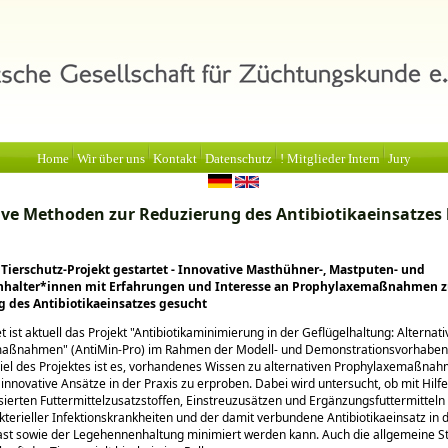
Home
Wir über uns
Kontakt
Datenschutz
! Mitglieder Intern
Jury
ive Methoden zur Reduzierung des Antibiotikaeinsatzes 
ierschutz-Projekt gestartet - Innovative Masthühner-, Mastputen- und
halter*innen mit Erfahrungen und Interesse an Prophylaxemaßnahmen z
 des Antibiotikaeinsatzes gesucht
 ist aktuell das Projekt
Antibiotikaminimierung in der Geflügelhaltung: Alternati
maßnahmen
(AntiMin-Pro) im Rahmen der Modell- und Demonstrationsvorhabe
Ziel des Projektes ist es, vorhandenes Wissen zu alternativen Prophylaxemaßna
innovative Ansätze in der Praxis zu erproben. Dabei wird untersucht, ob mit Hilf
sierten Futtermittelzusatzstoffen, Einstreuzusätzen und Ergänzungsfuttermitteln
kterieller Infektionskrankheiten und der damit verbundene Antibiotikaeinsatz in 
st sowie der Legehennenhaltung minimiert werden kann. Auch die allgemeine S