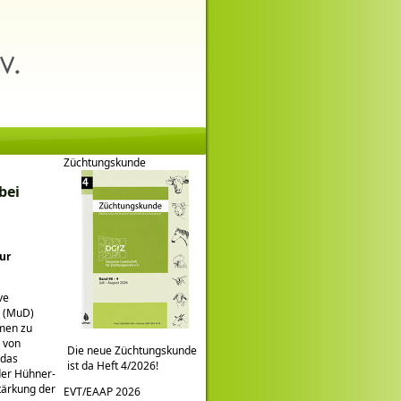
Züchtungskunde
bei
ur
ve
n (MuD)
hmen zu
e von
Die neue Züchtungskunde
 das
ist da Heft 4/2026!
der Hühner-
tärkung der
EVT/EAAP 2026