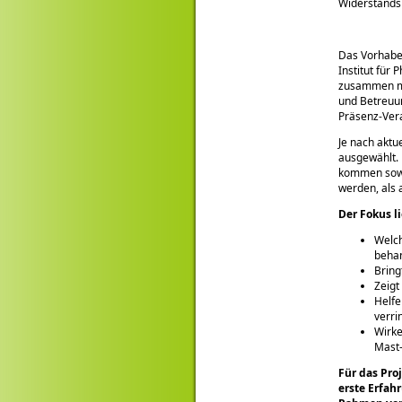
Widerstandskr
Das Vorhaben
Institut für
zusammen mit
und Betreuun
Präsenz-Ver
Je nach aktu
ausgewählt. 
kommen sowo
werden, als 
Der Fokus l
Welch
behan
Bring
Zeigt
Helfe
verri
Wirke
Mast
Für das Pro
erste Erfah