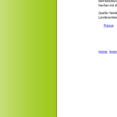
betriebsbezo
hierbei mit 
Quelle: Nied
Landesentwi
Presse
Home
Impr