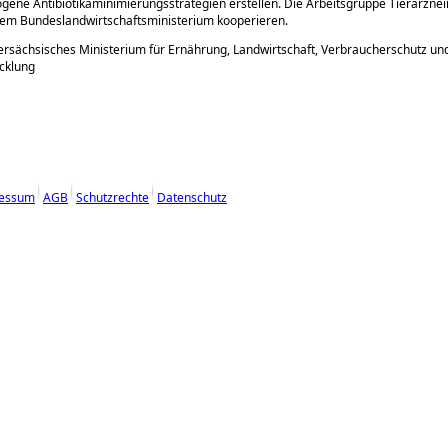
gene Antibiotikaminimierungsstrategien erstellen. Die Arbeitsgruppe Tierarzneim
dem Bundeslandwirtschaftsministerium kooperieren.
ersächsisches Ministerium für Ernährung, Landwirtschaft, Verbraucherschutz un
cklung
essum
AGB
Schutzrechte
Datenschutz