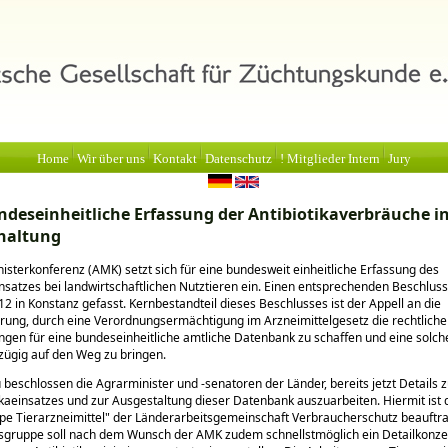
Home
Wir über uns
Kontakt
Datenschutz
! Mitglieder Intern
Jury
deseinheitliche Erfassung der Antibiotikaverbräuche in
haltung
isterkonferenz (AMK) setzt sich für eine bundesweit einheitliche Erfassung des
insatzes bei landwirtschaftlichen Nutztieren ein. Einen entsprechenden Beschlus
2 in Konstanz gefasst. Kernbestandteil dieses Beschlusses ist der Appell an die
ung, durch eine Verordnungsermächtigung im Arzneimittelgesetz die rechtlich
gen für eine bundeseinheitliche amtliche Datenbank zu schaffen und eine solch
zügig auf den Weg zu bringen.
u beschlossen die Agrarminister und -senatoren der Länder, bereits jetzt Details 
ikaeinsatzes und zur Ausgestaltung dieser Datenbank auszuarbeiten. Hiermit ist 
pe Tierarzneimittel
der Länderarbeitsgemeinschaft Verbraucherschutz beauftra
sgruppe soll nach dem Wunsch der AMK zudem schnellstmöglich ein Detailkonze