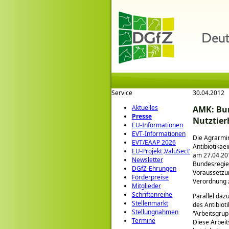
Service
30.04.2012
Aktuelles
AMK: Bun
Presse
Nutztier
EU-Informationen
EVT-Informationen
Die Agrarmin
EVT/EAAP 2026
Antibiotikae
EU-Projekt ‚ValuSect‘
am 27.04.201
Newsletter
Bundesregier
DGfZ-Ehrungen
Voraussetzun
Förderpreise
Verordnung 
Mitglieder
Schriftenreihe
Parallel daz
Stellenmarkt
des Antibiot
Stellungnahmen
Arbeitsgrup
Termine
Diese Arbeit