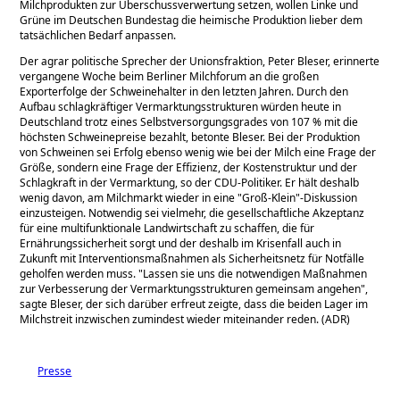
Milchprodukten zur Überschussverwertung setzen, wollen Linke und
Grüne im Deutschen Bundestag die heimische Produktion lieber dem
tatsächlichen Bedarf anpassen.
Der agrar politische Sprecher der Unionsfraktion, Peter Bleser, erinnerte
vergangene Woche beim Berliner Milchforum an die großen
Exporterfolge der Schweinehalter in den letzten Jahren. Durch den
Aufbau schlagkräftiger Vermarktungsstrukturen würden heute in
Deutschland trotz eines Selbstversorgungsgrades von 107 % mit die
höchsten Schweinepreise bezahlt, betonte Bleser. Bei der Produktion
von Schweinen sei Erfolg ebenso wenig wie bei der Milch eine Frage der
Größe, sondern eine Frage der Effizienz, der Kostenstruktur und der
Schlagkraft in der Vermarktung, so der CDU-Politiker. Er hält deshalb
wenig davon, am Milchmarkt wieder in eine
Groß-Klein
-Diskussion
einzusteigen. Notwendig sei vielmehr, die gesellschaftliche Akzeptanz
für eine multifunktionale Landwirtschaft zu schaffen, die für
Ernährungssicherheit sorgt und der deshalb im Krisenfall auch in
Zukunft mit Interventionsmaßnahmen als Sicherheitsnetz für Notfälle
geholfen werden muss.
Lassen sie uns die notwendigen Maßnahmen
zur Verbesserung der Vermarktungsstrukturen gemeinsam angehen
,
sagte Bleser, der sich darüber erfreut zeigte, dass die beiden Lager im
Milchstreit inzwischen zumindest wieder miteinander reden. (ADR)
Presse