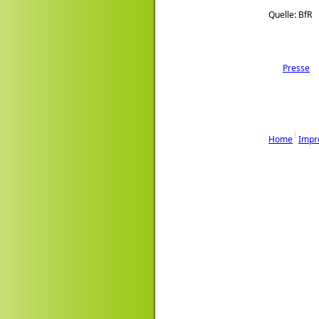
Quelle: BfR
Presse
Home
Impr