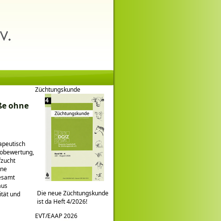
Züchtungskunde
ße ohne
rapeutisch
ikobewertung,
fzucht
ine
gesamt
aus
Die neue Züchtungskunde
tät und
ist da Heft 4/2026!
EVT/EAAP 2026