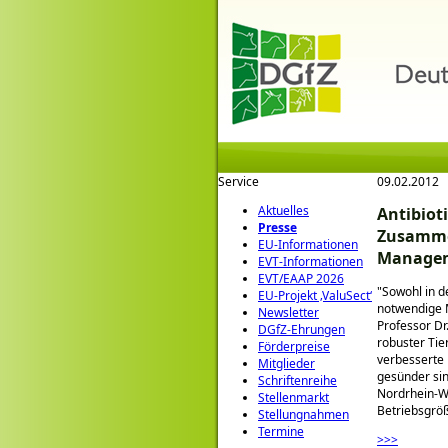
Service
09.02.2012
Aktuelles
Antibiot
Presse
Zusamme
EU-Informationen
Manage
EVT-Informationen
EVT/EAAP 2026
Sowohl in de
EU-Projekt ‚ValuSect‘
notwendige 
Newsletter
Professor Dr
DGfZ-Ehrungen
robuster Tie
Förderpreise
verbesserte 
Mitglieder
gesünder sin
Schriftenreihe
Nordrhein-W
Stellenmarkt
Betriebsgröß
Stellungnahmen
Termine
>>>