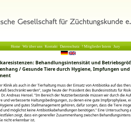
Home
Wir über uns
Kontakt
Datenschutz
! Mitglieder Intern
Jury
ikaresistenzen: Behandlungsintensität und Betriebsgrö
nhang / Gesunde Tiere durch Hygiene, Impfungen und
ment
r Klinik als auch in der Tierhaltung muss der Einsatz von Antibiotika auf das the
Maß beschränkt werden
, sagte heute der Präsident des Bundesinstituts für Ris
. Dr. Andreas Hensel.
Im Bereich der Nutztierbestände müssen wir durch die Au
re und verbesserte Haltungsbedingungen, zu denen eine gute Impfprophylaxe, e
Hygiene und gutes Stallmanagement gehören, dafür sorgen, dass die Tiere ins
d und möglichst keine Antibiotikabehandlungen benötigen.
Eine Untersuchung 
estfalen zeigt, dass ein genereller Zusammenhang zwischen Behandlungsintensi
e nicht erkennbar ist.