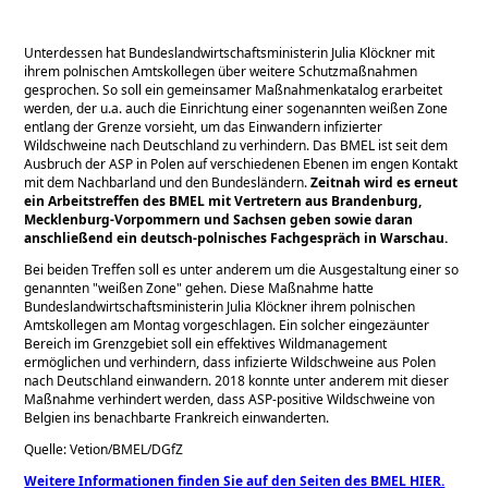
Unterdessen hat Bundeslandwirtschaftsministerin Julia Klöckner mit
ihrem polnischen Amtskollegen über weitere Schutzmaßnahmen
gesprochen. So soll ein gemeinsamer Maßnahmenkatalog erarbeitet
werden, der u.a. auch die Einrichtung einer sogenannten weißen Zone
entlang der Grenze vorsieht, um das Einwandern infizierter
Wildschweine nach Deutschland zu verhindern. Das BMEL ist seit dem
Ausbruch der ASP in Polen auf verschiedenen Ebenen im engen Kontakt
mit dem Nachbarland und den Bundesländern.
Zeitnah wird es erneut
ein Arbeitstreffen des BMEL mit Vertretern aus Brandenburg,
Mecklenburg-Vorpommern und Sachsen geben sowie daran
anschließend ein deutsch-polnisches Fachgespräch in Warschau.
Bei beiden Treffen soll es unter anderem um die Ausgestaltung einer so
genannten
weißen Zone
gehen. Diese Maßnahme hatte
Bundeslandwirtschaftsministerin Julia Klöckner ihrem polnischen
Amtskollegen am Montag vorgeschlagen. Ein solcher eingezäunter
Bereich im Grenzgebiet soll ein effektives Wildmanagement
ermöglichen und verhindern, dass infizierte Wildschweine aus Polen
nach Deutschland einwandern. 2018 konnte unter anderem mit dieser
Maßnahme verhindert werden, dass ASP-positive Wildschweine von
Belgien ins benachbarte Frankreich einwanderten.
Quelle: Vetion/BMEL/DGfZ
Weitere Informationen finden Sie auf den Seiten des BMEL HIER.