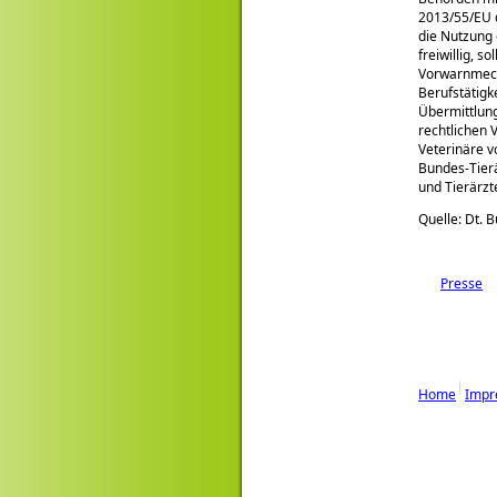
2013/55/EU 
die Nutzung
freiwillig, 
Vorwarnmecha
Berufstätigk
Übermittlung
rechtlichen 
Veterinäre v
Bundes-Tier
und Tierärzt
Quelle: Dt. 
Presse
Home
Impr