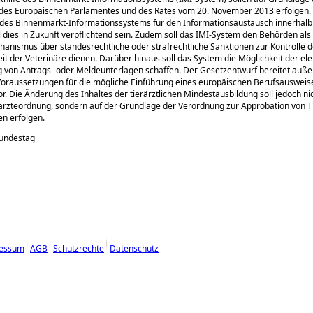
des Europäischen Parlamentes und des Rates vom 20. November 2013 erfolgen.
 des Binnenmarkt-Informationssystems für den Informationsaustausch innerhalb
soll dies in Zukunft verpflichtend sein. Zudem soll das IMI-System den Behörden al
nismus über standesrechtliche oder strafrechtliche Sanktionen zur Kontrolle d
eit der Veterinäre dienen. Darüber hinaus soll das System die Möglichkeit der el
 von Antrags- oder Meldeunterlagen schaffen. Der Gesetzentwurf bereitet auß
Voraussetzungen für die mögliche Einführung eines europäischen Berufsausweise
or. Die Änderung des Inhaltes der tierärztlichen Mindestausbildung soll jedoch ni
ärzteordnung, sondern auf der Grundlage der Verordnung zur Approbation von T
en erfolgen.
Bundestag
essum
AGB
Schutzrechte
Datenschutz