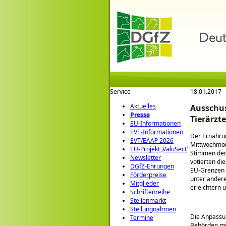
Service
18.01.2017
Aktuelles
Ausschus
Presse
Tierärzt
EU-Informationen
EVT-Informationen
Der Ernähru
EVT/EAAP 2026
Mittwochmor
EU-Projekt ‚ValuSect‘
Stimmen der 
Newsletter
votierten d
DGfZ-Ehrungen
EU-Grenzen ü
Förderpreise
unter ander
Mitglieder
erleichtern 
Schriftenreihe
Stellenmarkt
Stellungnahmen
Die Anpassu
Termine
Behörden mit