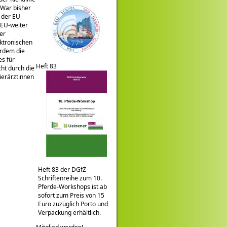
 War bisher
 der EU
s EU-weiter
er
ektronischen
erdem die
s für
Heft 83
cht durch die
ierärztinnen
Heft 83 der DGfZ-
Schriftenreihe zum 10.
Pferde-Workshops ist ab
sofort zum Preis von 15
Euro zuzüglich Porto und
Verpackung erhältlich.