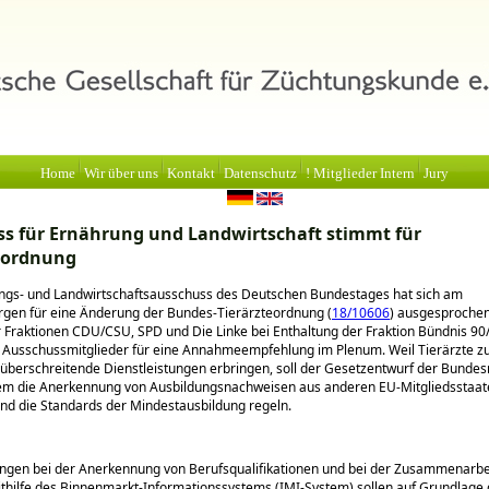
Home
Wir über uns
Kontakt
Datenschutz
! Mitglieder Intern
Jury
s für Ernährung und Landwirtschaft stimmt für
eordnung
ngs- und Landwirtschaftsausschuss des Deutschen Bundestages hat sich am
gen für eine Änderung der Bundes-Tierärzteordnung (
18/10606
) ausgesprochen
Fraktionen CDU/CSU, SPD und Die Linke bei Enthaltung der Fraktion Bündnis 9
ie Ausschussmitglieder für eine Annahmeempfehlung im Plenum. Weil Tierärzte
berschreitende Dienstleistungen erbringen, soll der Gesetzentwurf der Bundes
em die Anerkennung von Ausbildungsnachweisen aus anderen EU-Mitgliedsstaat
und die Standards der Mindestausbildung regeln.
ngen bei der Anerkennung von Berufsqualifikationen und bei der Zusammenarbe
hilfe des Binnenmarkt-Informationssystems (IMI-System) sollen auf Grundlage d