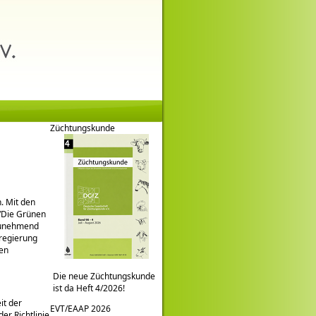
Züchtungskunde
. Mit den
0/Die Grünen
 zunehmend
regierung
en
Die neue Züchtungskunde
ist da Heft 4/2026!
it der
EVT/EAAP 2026
er Richtlinie