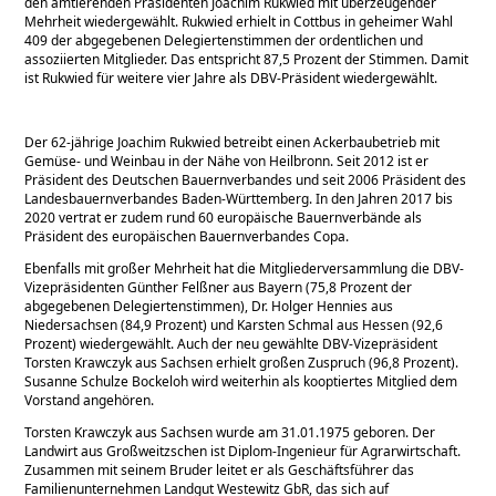
den amtierenden Präsidenten Joachim Rukwied mit überzeugender
Mehrheit wiedergewählt. Rukwied erhielt in Cottbus in geheimer Wahl
409 der abgegebenen Delegiertenstimmen der ordentlichen und
assoziierten Mitglieder. Das entspricht 87,5 Prozent der Stimmen. Damit
ist Rukwied für weitere vier Jahre als DBV-Präsident wiedergewählt.
Der 62-jährige Joachim Rukwied betreibt einen Ackerbaubetrieb mit
Gemüse- und Weinbau in der Nähe von Heilbronn. Seit 2012 ist er
Präsident des Deutschen Bauernverbandes und seit 2006 Präsident des
Landesbauernverbandes Baden-Württemberg. In den Jahren 2017 bis
2020 vertrat er zudem rund 60 europäische Bauernverbände als
Präsident des europäischen Bauernverbandes Copa.
Ebenfalls mit großer Mehrheit hat die Mitgliederversammlung die DBV-
Vizepräsidenten Günther Felßner aus Bayern (75,8 Prozent der
abgegebenen Delegiertenstimmen), Dr. Holger Hennies aus
Niedersachsen (84,9 Prozent) und Karsten Schmal aus Hessen (92,6
Prozent) wiedergewählt. Auch der neu gewählte DBV-Vizepräsident
Torsten Krawczyk aus Sachsen erhielt großen Zuspruch (96,8 Prozent).
Susanne Schulze Bockeloh wird weiterhin als kooptiertes Mitglied dem
Vorstand angehören.
Torsten Krawczyk aus Sachsen wurde am 31.01.1975 geboren. Der
Landwirt aus Großweitzschen ist Diplom-Ingenieur für Agrarwirtschaft.
Zusammen mit seinem Bruder leitet er als Geschäftsführer das
Familienunternehmen Landgut Westewitz GbR, das sich auf