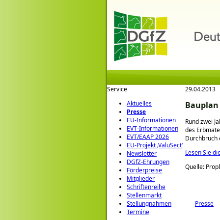
Service
29.04.2013
Aktuelles
Bauplan 
Presse
EU-Informationen
Rund zwei Ja
EVT-Informationen
des Erbmateri
EVT/EAAP 2026
Durchbruch e
EU-Projekt ‚ValuSect‘
Lesen Sie di
Newsletter
DGfZ-Ehrungen
Quelle: Prop
Förderpreise
Mitglieder
Schriftenreihe
Stellenmarkt
Presse
Stellungnahmen
Termine