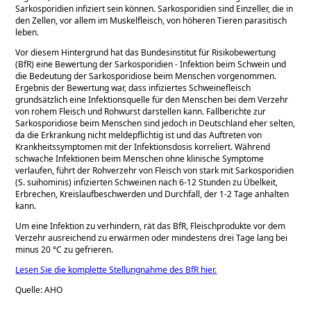
Sarkosporidien infiziert sein können. Sarkosporidien sind Einzeller, die in
den Zellen, vor allem im Muskelfleisch, von höheren Tieren parasitisch
leben.
Vor diesem Hintergrund hat das Bundesinstitut für Risikobewertung
(BfR) eine Bewertung der Sarkosporidien - Infektion beim Schwein und
die Bedeutung der Sarkosporidiose beim Menschen vorgenommen.
Ergebnis der Bewertung war, dass infiziertes Schweinefleisch
grundsätzlich eine Infektionsquelle für den Menschen bei dem Verzehr
von rohem Fleisch und Rohwurst darstellen kann. Fallberichte zur
Sarkosporidiose beim Menschen sind jedoch in Deutschland eher selten,
da die Erkrankung nicht meldepflichtig ist und das Auftreten von
Krankheitssymptomen mit der Infektionsdosis korreliert. Während
schwache Infektionen beim Menschen ohne klinische Symptome
verlaufen, führt der Rohverzehr von Fleisch von stark mit Sarkosporidien
(S. suihominis) infizierten Schweinen nach 6-12 Stunden zu Übelkeit,
Erbrechen, Kreislaufbeschwerden und Durchfall, der 1-2 Tage anhalten
kann.
Um eine Infektion zu verhindern, rät das BfR, Fleischprodukte vor dem
Verzehr ausreichend zu erwärmen oder mindestens drei Tage lang bei
minus 20 °C zu gefrieren.
Lesen Sie die komplette Stellungnahme des BfR hier.
Quelle: AHO