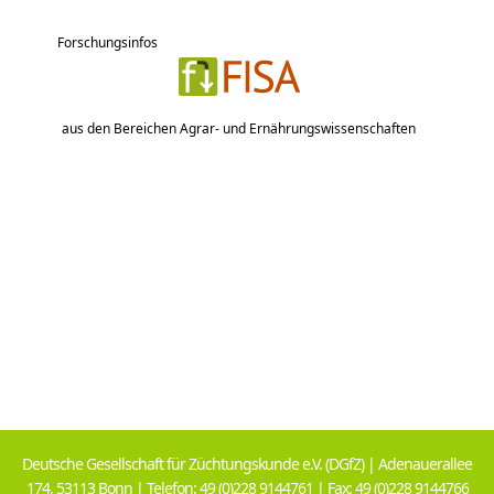
Forschungsinfos
aus den Bereichen Agrar- und Ernährungswissenschaften
Deutsche Gesellschaft für Züchtungskunde e.V. (DGfZ) | Adenauerallee
174, 53113 Bonn | Telefon: 49 (0)228 9144761 | Fax: 49 (0)228 9144766